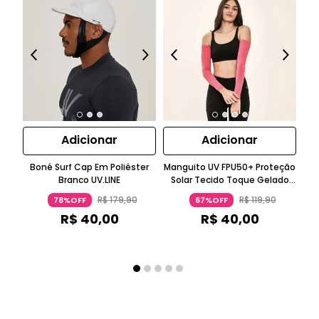
Adicionar
Adicionar
Boné Surf Cap Em Poliéster
Manguito UV FPU50+ Proteção
M
Branco UV.LINE
Solar Tecido Toque Gelado
Pink UV.LINE
R$
179
,
90
R$
119
,
90
78%OFF
67%OFF
R$
40
,
00
R$
40
,
00