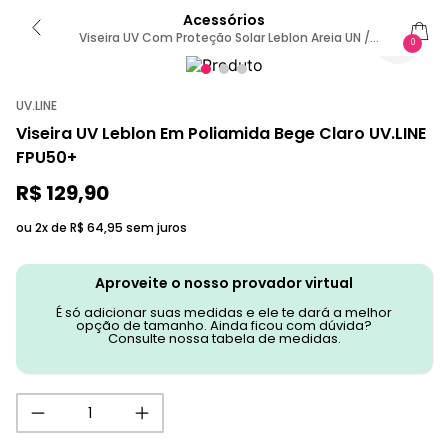
Acessórios
Viseira UV Com Proteção Solar Leblon Areia UN /
0
AREIA
UV.LINE
Viseira UV Leblon Em Poliamida Bege Claro UV.LINE
FPU50+
R$
129
,
90
ou 2x de
R$
64
,
95
sem juros
Aproveite o nosso provador virtual
É só adicionar suas medidas e ele te dará a melhor
opção de tamanho. Ainda ficou com dúvida?
Consulte nossa tabela de medidas.