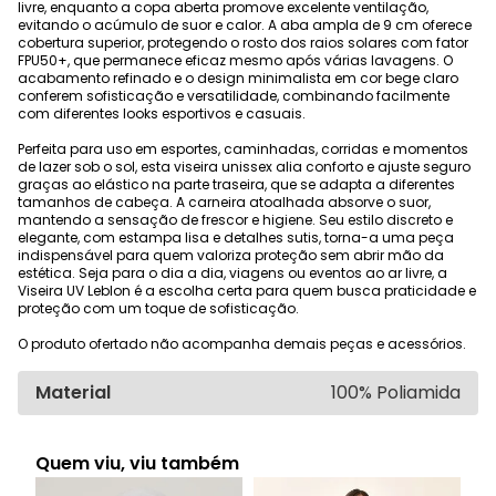
livre, enquanto a copa aberta promove excelente ventilação,
evitando o acúmulo de suor e calor. A aba ampla de 9 cm oferece
cobertura superior, protegendo o rosto dos raios solares com fator
FPU50+, que permanece eficaz mesmo após várias lavagens. O
acabamento refinado e o design minimalista em cor bege claro
conferem sofisticação e versatilidade, combinando facilmente
com diferentes looks esportivos e casuais.
Perfeita para uso em esportes, caminhadas, corridas e momentos
de lazer sob o sol, esta viseira unissex alia conforto e ajuste seguro
graças ao elástico na parte traseira, que se adapta a diferentes
tamanhos de cabeça. A carneira atoalhada absorve o suor,
mantendo a sensação de frescor e higiene. Seu estilo discreto e
elegante, com estampa lisa e detalhes sutis, torna-a uma peça
indispensável para quem valoriza proteção sem abrir mão da
estética. Seja para o dia a dia, viagens ou eventos ao ar livre, a
Viseira UV Leblon é a escolha certa para quem busca praticidade e
proteção com um toque de sofisticação.
O produto ofertado não acompanha demais peças e acessórios.
Material
100% Poliamida
Quem viu, viu também