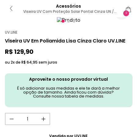
Acessórios
Viseira UV Com Proteção Solar Pontal Cinza UN /
0
CINZA
UV.LINE
Viseira UV Em Poliamida Lisa Cinza Claro UV.LINE
R$
129
,
90
ou 2x de
R$
64
,
95
sem juros
Aproveite o nosso provador virtual
É só adicionar suas medidas e ele te dará a melhor
opção de tamanho. Ainda ficou com dúvida?
Consulte nossa tabela de medidas.
Vendido por
UVLINE