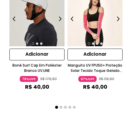
Adicionar
Adicionar
Boné Surf Cap Em Poliéster
Manguito UV FPU50+ Proteção
M
Branco UV.LINE
Solar Tecido Toque Gelado
Pink UV.LINE
R$
179
,
90
R$
119
,
90
78%OFF
67%OFF
R$
40
,
00
R$
40
,
00