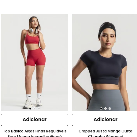
Adicionar
Adicionar
Top Básico Alças Finas Reguláveis
Cropped Justa Manga Curta
Sem Manga Vermelho Grená
Chumbo Wemood