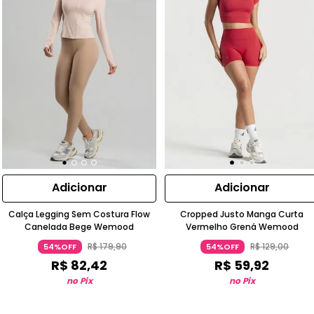
Adicionar
Adicionar
Calça Legging Sem Costura Flow
Cropped Justo Manga Curta
Canelada Bege Wemood
Vermelho Grená Wemood
R$
179
,
90
R$
129
,
00
54%OFF
54%OFF
R$
82
,
42
R$
59
,
92
no Pix
no Pix