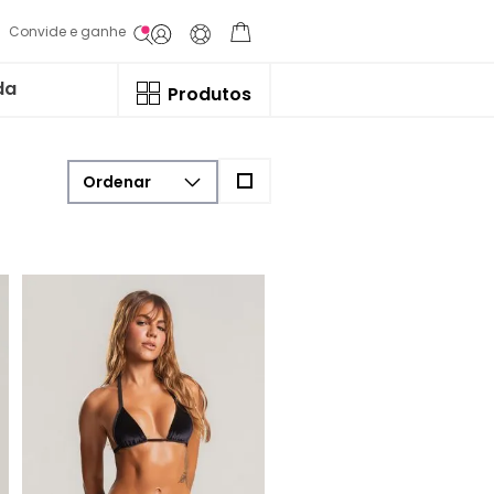
Convide e ganhe
da
Produtos