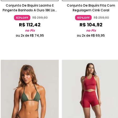
Conjunto De Biquíni Lacinho E
Conjunto De Biquíni Fita Com
Pingente Banhado A Ouro 18K Liso
Regulagem Cirrê Coral
Branco
R$
299
,
80
R$
259
,
80
63%OFF
60%OFF
R$
112
,
42
R$
104
,
92
no Pix
no Pix
ou 2x de
R$
74
,
95
ou 2x de
R$
69
,
95