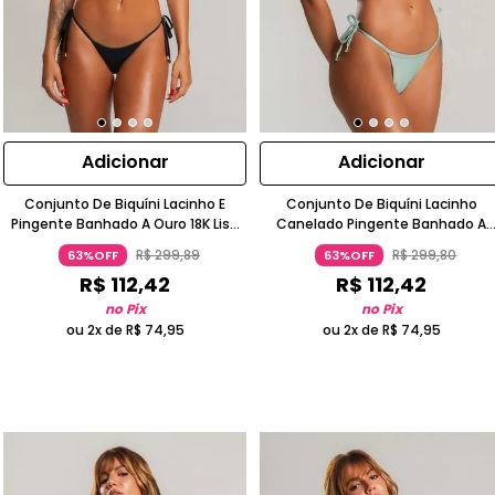
Adicionar
Adicionar
Conjunto De Biquíni Lacinho E
Conjunto De Biquíni Lacinho
Pingente Banhado A Ouro 18K Liso
Canelado Pingente Banhado A
Poliamida Chumbo
Ouro 18K Azul Turquesa Wemood
R$
299
,
89
R$
299
,
80
63%OFF
63%OFF
R$
112
,
42
R$
112
,
42
no Pix
no Pix
ou 2x de
R$
74
,
95
ou 2x de
R$
74
,
95