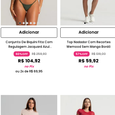
Adicionar
Adicionar
Conjunto De Biquíni Fita Com
Top Nadador Com Recortes
Regulagem Jacquard Azul
Wemood Sem Manga Bordô
Turquesa
R$
259
,
80
R$
139
,
00
60%OFF
57%OFF
R$
104
,
92
R$
59
,
92
no Pix
no Pix
ou 2x de
R$
69
,
95