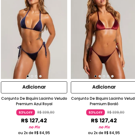
Adicionar
Adicionar
Conjunto De Biquíni Lacinho Veludo
Conjunto De Biquini Lacinho Velu
Premium Azul Royal
Premium Bordô
R$
339
,
80
R$
339
,
80
63%OFF
63%OFF
R$
127
,
42
R$
127
,
42
no Pix
no Pix
ou 2x de
R$
84
,
95
ou 2x de
R$
84
,
95