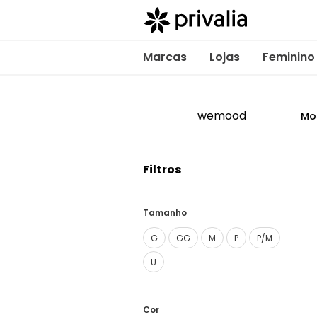
Marcas
Lojas
Feminino
wemood
Mo
Filtros
Tamanho
G
GG
M
P
P/M
U
Cor