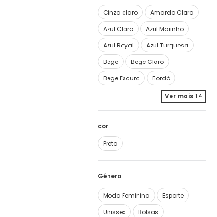
Cinza claro
Amarelo Claro
Azul Claro
Azul Marinho
Azul Royal
Azul Turquesa
Bege
Bege Claro
Bege Escuro
Bordô
Ver mais
14
cor
Preto
Moda Feminina
Esporte
Unissex
Bolsas