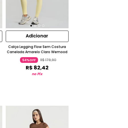
Adicionar
Calça Legging Flow Sem Costura
Canelada Amarelo Claro Wemood
R$
179
,
90
54%OFF
R$
82
,
42
no Pix