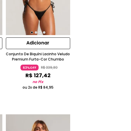
Adicionar
Conjunto De Biquíni Lacinho Veludo
Premium Furta-Cor Chumbo
R$
339
,
80
63%OFF
R$
127
,
42
no Pix
ou 2x de
R$
84
,
95