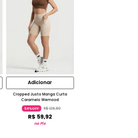
Adicionar
Cropped Justo Manga Curta
Caramelo Wemood
R$
129
,
90
54%OFF
R$
59
,
92
no Pix