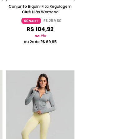
Conjunto Biquíni Fita Regulagem
Cirrê Lilás Wemood
R$
259
,
80
60%OFF
R$
104
,
92
no Pix
ou 2x de
R$
69
,
95