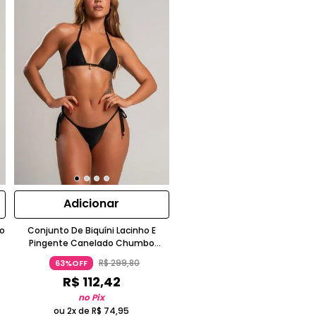
Adicionar
do
Conjunto De Biquíni Lacinho E
Pingente Canelado Chumbo
Wemood
R$
299
,
80
63%OFF
R$
112
,
42
no Pix
ou 2x de
R$
74
,
95