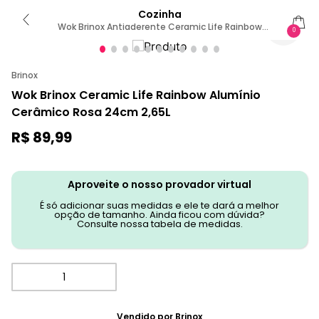
Cozinha
Wok Brinox Antiaderente Ceramic Life Rainbow
0
Ø24cm 2,65 Litros Rosa Cereja
Brinox
Wok Brinox Ceramic Life Rainbow Alumínio
Cerâmico Rosa 24cm 2,65L
R$
89
,
99
Aproveite o nosso provador virtual
É só adicionar suas medidas e ele te dará a melhor
opção de tamanho. Ainda ficou com dúvida?
Consulte nossa tabela de medidas.
Vendido por
Brinox