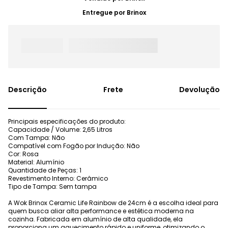
Entregue por
Brinox
Frete
Devolução
Principais especificações do produto:
Capacidade / Volume: 2,65 Litros
Com Tampa: Não
Compatível com Fogão por Indução: Não
Cor: Rosa
Material: Alumínio
Quantidade de Peças: 1
Revestimento Interno: Cerâmico
Tipo de Tampa: Sem tampa
A Wok Brinox Ceramic Life Rainbow de 24cm é a escolha ideal para
quem busca aliar alta performance e estética moderna na
cozinha. Fabricada em alumínio de alta qualidade, ela
proporciona um aquecimento rápido e uniforme, otimizando o