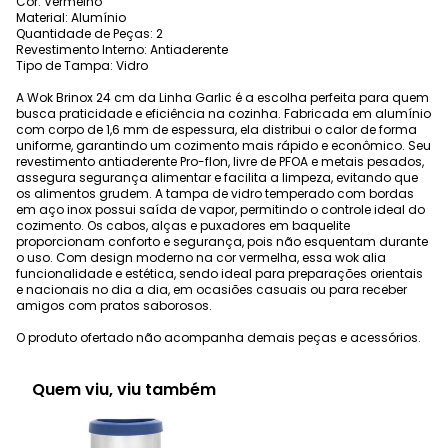
Cor: Vermelho
Material: Alumínio
Quantidade de Peças: 2
Revestimento Interno: Antiaderente
Tipo de Tampa: Vidro
A Wok Brinox 24 cm da Linha Garlic é a escolha perfeita para quem
busca praticidade e eficiência na cozinha. Fabricada em alumínio
com corpo de 1,6 mm de espessura, ela distribui o calor de forma
uniforme, garantindo um cozimento mais rápido e econômico. Seu
revestimento antiaderente Pro-flon, livre de PFOA e metais pesados,
assegura segurança alimentar e facilita a limpeza, evitando que
os alimentos grudem. A tampa de vidro temperado com bordas
em aço inox possui saída de vapor, permitindo o controle ideal do
cozimento. Os cabos, alças e puxadores em baquelite
proporcionam conforto e segurança, pois não esquentam durante
o uso. Com design moderno na cor vermelha, essa wok alia
funcionalidade e estética, sendo ideal para preparações orientais
e nacionais no dia a dia, em ocasiões casuais ou para receber
amigos com pratos saborosos.
O produto ofertado não acompanha demais peças e acessórios.
Quem viu, viu também