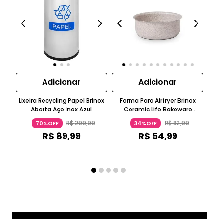
Adicionar
Adicionar
Lixeira Recycling Papel Brinox
Forma Para Airfryer Brinox
Aberta Aço Inox Azul
Ceramic Life Bakeware
Ce
Ø16Cm 7Cm Alumínio Vanilla
R$
299
,
99
R$
82
,
99
70%OFF
34%OFF
R$
89
,
99
R$
54
,
99
ou