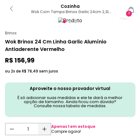
Cozinha
Wok Com Tampa Brinox Garlic 24cm 2,3L
0
Antiaderente Pro-Flon Vermelha Vermelho
Brinox
Wok Brinox 24 Cm Linha Garlic Alumínio
Antiaderente Vermelho
R$
156
,
99
ou 2x de
R$
78
,
49
sem juros
Aproveite o nosso provador virtual
É só adicionar suas medidas e ele te dará a melhor
opção de tamanho. Ainda ficou com dúvida?
Consulte nossa tabela de medidas.
Apenas
1
em estoque