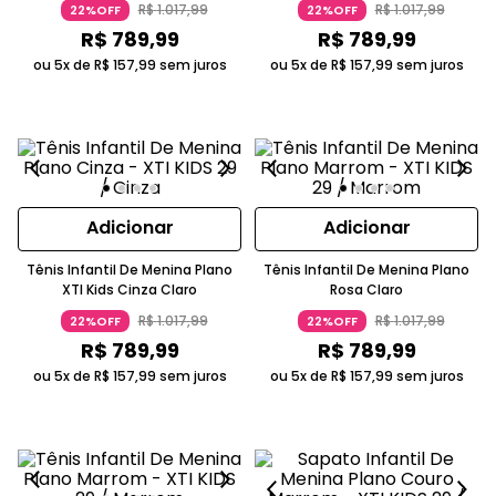
R$
1
.
017
,
99
R$
1
.
017
,
99
22%OFF
22%OFF
R$
789
,
99
R$
789
,
99
ou 5x de
R$
157
,
99
sem juros
ou 5x de
R$
157
,
99
sem juros
Adicionar
Adicionar
Tênis Infantil De Menina Plano
Tênis Infantil De Menina Plano
XTI Kids Cinza Claro
Rosa Claro
R$
1
.
017
,
99
R$
1
.
017
,
99
22%OFF
22%OFF
R$
789
,
99
R$
789
,
99
ou 5x de
R$
157
,
99
sem juros
ou 5x de
R$
157
,
99
sem juros