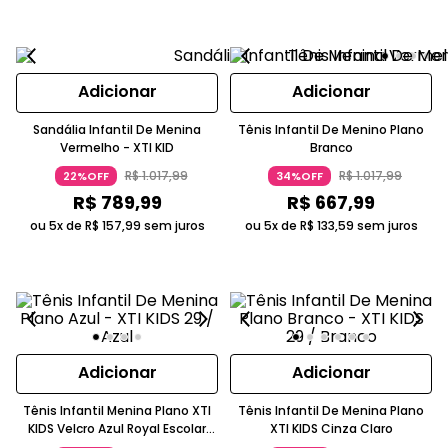
Adicionar
Adicionar
Sandália Infantil De Menina
Tênis Infantil De Menino Plano
Vermelho - XTI KID
Branco
R$
1
.
017
,
99
R$
1
.
017
,
99
22%OFF
34%OFF
R$
789
,
99
R$
667
,
99
ou 5x de
R$
157
,
99
sem juros
ou 5x de
R$
133
,
59
sem juros
Adicionar
Adicionar
Tênis Infantil Menina Plano XTI
Tênis Infantil De Menina Plano
KIDS Velcro Azul Royal Escolar
XTI KIDS Cinza Claro
Vegano PETA