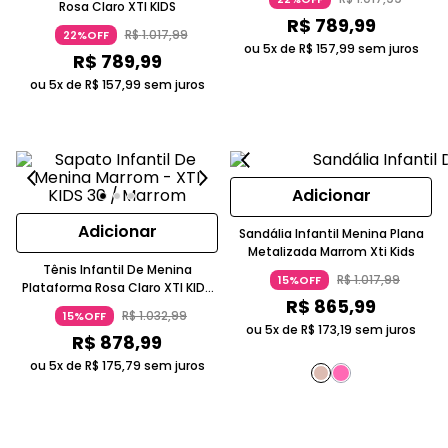
Rosa Claro XTI KIDS
R$
789
,
99
R$
1
.
017
,
99
22%OFF
ou 5x de
R$
157
,
99
sem juros
R$
789
,
99
ou 5x de
R$
157
,
99
sem juros
Adicionar
Adicionar
Sandália Infantil Menina Plana
Metalizada Marrom Xti Kids
Tênis Infantil De Menina
R$
1
.
017
,
99
15%OFF
Plataforma Rosa Claro XTI KIDS
R$
865
,
99
Vegano
R$
1
.
032
,
99
15%OFF
ou 5x de
R$
173
,
19
sem juros
R$
878
,
99
ou 5x de
R$
175
,
79
sem juros