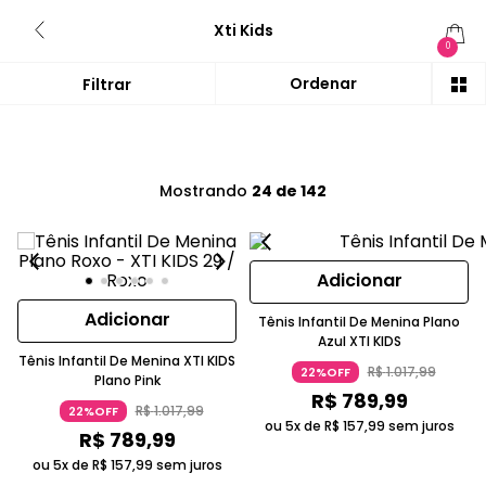
Xti Kids
0
Mostrando
24 de 142
Adicionar
Adicionar
Tênis Infantil De Menina Plano
Azul XTI KIDS
Tênis Infantil De Menina XTI KIDS
R$
1
.
017
,
99
22%OFF
Plano Pink
R$
789
,
99
R$
1
.
017
,
99
22%OFF
ou 5x de
R$
157
,
99
sem juros
R$
789
,
99
ou 5x de
R$
157
,
99
sem juros