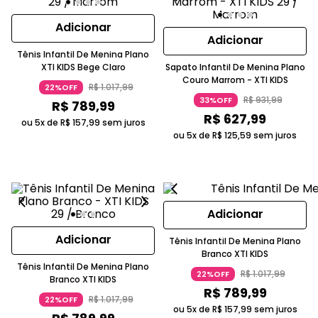
Adicionar
Adicionar
Tênis Infantil De Menina Plano
XTI KIDS Bege Claro
Sapato Infantil De Menina Plano
Couro Marrom - XTI KIDS
R$
1
.
017
,
99
22%OFF
R$
931
,
99
33%OFF
R$
789
,
99
R$
627
,
99
ou 5x de
R$
157
,
99
sem juros
ou 5x de
R$
125
,
59
sem juros
Adicionar
Adicionar
Tênis Infantil De Menina Plano
Branco XTI KIDS
Tênis Infantil De Menina Plano
R$
1
.
017
,
99
22%OFF
Branco XTI KIDS
R$
789
,
99
R$
1
.
017
,
99
22%OFF
ou 5x de
R$
157
,
99
sem juros