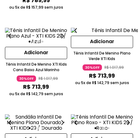
R$
789
,
99
ou 5x de
R$
157
,
99
sem juros
Adicionar
Adicionar
Tênis Infantil De Menino Plano
Verde XTI Kids
Tênis Infantil De Menino XTI Kids
R$
1
.
017
,
99
30%OFF
Cano Baixo Azul Marinho
R$
713
,
99
R$
1
.
017
,
99
30%OFF
ou 5x de
R$
142
,
79
sem juros
R$
713
,
99
ou 5x de
R$
142
,
79
sem juros