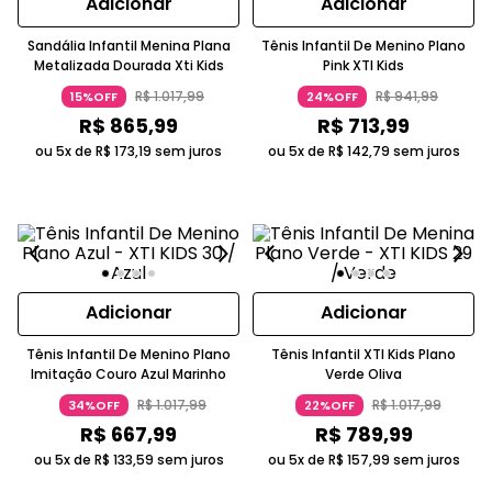
Adicionar
Adicionar
Sandália Infantil Menina Plana
Tênis Infantil De Menino Plano
Metalizada Dourada Xti Kids
Pink XTI Kids
R$
1
.
017
,
99
R$
941
,
99
15%OFF
24%OFF
R$
865
,
99
R$
713
,
99
ou 5x de
R$
173
,
19
sem juros
ou 5x de
R$
142
,
79
sem juros
Adicionar
Adicionar
Tênis Infantil De Menino Plano
Tênis Infantil XTI Kids Plano
Imitação Couro Azul Marinho
Verde Oliva
R$
1
.
017
,
99
R$
1
.
017
,
99
34%OFF
22%OFF
R$
667
,
99
R$
789
,
99
ou 5x de
R$
133
,
59
sem juros
ou 5x de
R$
157
,
99
sem juros