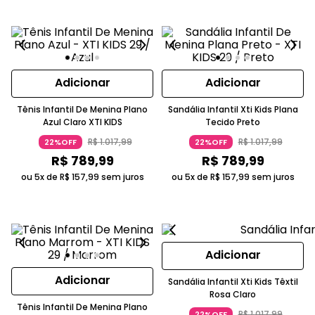
Adicionar
Adicionar
Tênis Infantil De Menina Plano
Sandália Infantil Xti Kids Plana
Azul Claro XTI KIDS
Tecido Preto
R$
1
.
017
,
99
R$
1
.
017
,
99
22%OFF
22%OFF
R$
789
,
99
R$
789
,
99
ou 5x de
R$
157
,
99
sem juros
ou 5x de
R$
157
,
99
sem juros
Adicionar
Adicionar
Sandália Infantil Xti Kids Têxtil
Rosa Claro
Tênis Infantil De Menina Plano
R$
1
.
017
,
99
22%OFF