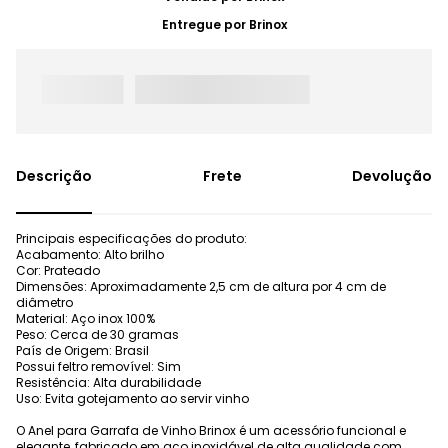
Entregue por
Brinox
Frete
Devolução
Principais especificações do produto:
Acabamento: Alto brilho
Cor: Prateado
Dimensões: Aproximadamente 2,5 cm de altura por 4 cm de
diâmetro
Material: Aço inox 100%
Peso: Cerca de 30 gramas
País de Origem: Brasil
Possui feltro removível: Sim
Resistência: Alta durabilidade
Uso: Evita gotejamento ao servir vinho
O Anel para Garrafa de Vinho Brinox é um acessório funcional e
elegante, fabricado em aço inoxidável de alta qualidade com