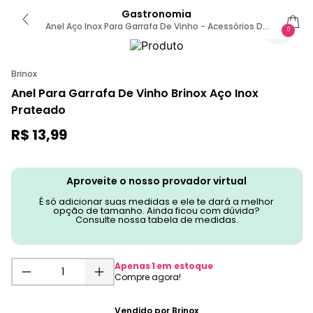
Gastronomia
Anel Aço Inox Para Garrafa De Vinho - Acessórios De
0
Vinho Sem Cor
Brinox
Anel Para Garrafa De Vinho Brinox Aço Inox
Prateado
R$
13
,
99
Aproveite o nosso provador virtual
É só adicionar suas medidas e ele te dará a melhor
opção de tamanho. Ainda ficou com dúvida?
Consulte nossa tabela de medidas.
Apenas
1
em estoque
Vendido por
Brinox