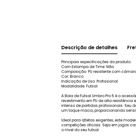
Descrição de detalhes
Fre
Principais especificações do produto:
Com Estampa de Time: Não
Composição: PU resistente com câmara
Cor: Branco
Indicação de Uso: Profissional
Modalidade: Futsal
A Bola de Futsal Umbro Pro 5 é o acess
revestimento em PU de alta resistência 
intenso de partidas profissionais. Seu
um toque macio, proporcionando sensibi
Ideal para atletas exigentes, este mode
competições oficiais. Seja em jogos cas
o nível do seu futsal.