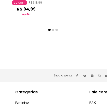
R$
319
,
99
70%OFF
R$
94
,
99
no Pix
Siga a gente:
Categorias
Fale com
Feminino
F.A.C