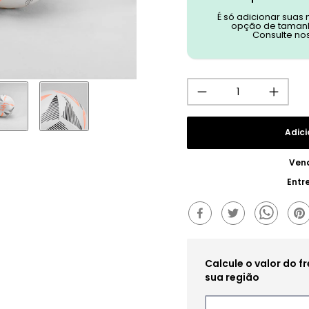
É só adicionar suas
opção de tamanh
Consulte no
Adici
Ven
Entr