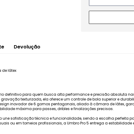
te
Devolução
 de látex
ório definitivo para quem busca alta performance e precisão absoluta 
e gravação texturizada, ela oferece um controle de bola superior e durab
 design inovador de 6 gomos pentagonais, aliado à câmara de látex, ga
lidade máxima para passes, dribles e finalizações precisas.
lo une sofisticação técnica e funcionalidade, sendo a escolha perfeita pa
uais ou em torneios profissionais, a Umbro Pro 5 entrega a estabilidade