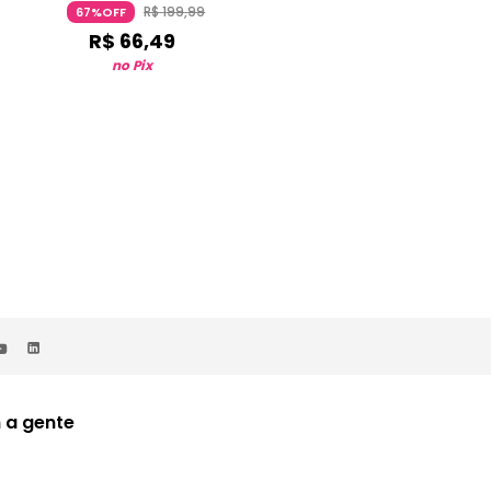
R$
199
,
99
R$
39
,
99
67%OFF
64%OFF
R$
66
,
49
R$
14
,
24
no Pix
no Pix
 a gente