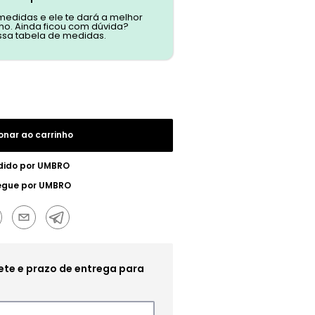
 medidas e ele te dará a melhor
o. Ainda ficou com dúvida?
ssa tabela de medidas.
onar ao carrinho
dido por
UMBRO
egue por
UMBRO