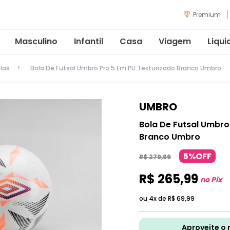
Premium
Masculino
Infantil
Casa
Viagem
Liqui
las
Bola De Futsal Umbro Pro 5 Em PU Texturizado Branco Umbro
UMBRO
Bola De Futsal Umbro
Branco Umbro
5%OFF
R$
279
,
99
R$
265
,
99
no Pix
ou 4x de
R$
69
,
99
Aproveite o 