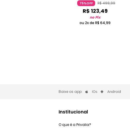
R$
499
,
99
75%OFF
R$
123
,
49
no Pix
ou 2x de
R$
64
,
99
Baixe os app:
Institucional
O que é a Privalia?