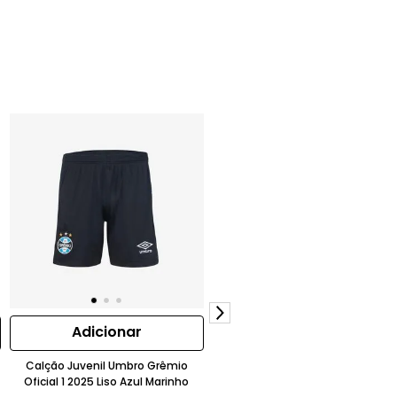
Adicionar
Adicionar
Calção Juvenil Umbro Grêmio
Meião Infantil Umbro Training
Oficial 1 2025 Liso Azul Marinho
Texturizado Branco