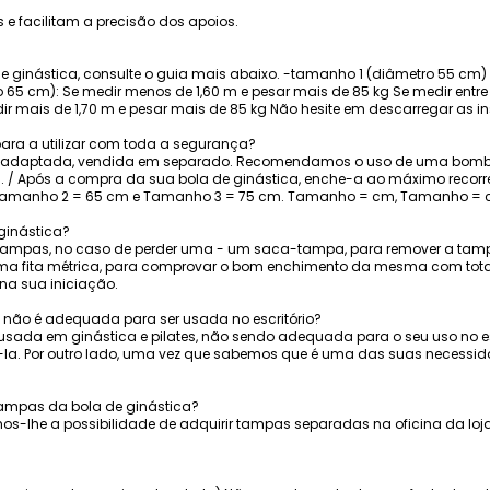
s e facilitam a precisão dos apoios.
e ginástica, consulte o guia mais abaixo. -tamanho 1 (diâmetro 55 cm)
5 cm): Se medir menos de 1,60 m e pesar mais de 85 kg Se medir entre 
r mais de 1,70 m e pesar mais de 85 kg Não hesite em descarregar as in
ara a utilizar com toda a segurança?
daptada, vendida em separado. Recomendamos o uso de uma bomba
/ Após a compra da sua bola de ginástica, enche-a ao máximo recorren
 Tamanho 2 = 65 cm e Tamanho 3 = 75 cm. Tamanho = cm, Tamanho =
ginástica?
2 tampas, no caso de perder uma - um saca-tampa, para remover a t
a fita métrica, para comprovar o bom enchimento da mesma com total 
 na sua iniciação.
a não é adequada para ser usada no escritório?
 usada em ginástica e pilates, não sendo adequada para o seu uso no es
la. Por outro lado, uma vez que sabemos que é uma das suas necessid
tampas da bola de ginástica?
os-lhe a possibilidade de adquirir tampas separadas na oficina da loja.