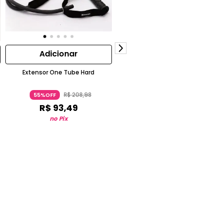
Adicionar
Adicionar
Extensor One Tube Hard
Bola de Ginástica e Pilates 65 c
Tamanho 2 Nyamba
R$
208
,
98
R$
265
,
98
55%OFF
55%OFF
R$
93
,
49
R$
118
,
99
no Pix
no Pix
ou 2x de
R$
69
,
99