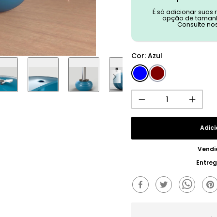
É só adicionar suas
opção de tamanh
Consulte no
Cor
:
Azul
Adici
Vendi
Entre