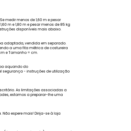
 Se medir menos de 1,60 m e pesar
1,60 m e 1,80 m e pesar menos de 85 kg
struções disponíveis mais abaixo.
 adaptada, vendida em separado.
do a uma fita métrica de costureira
 cm e Tamanho = cm.
ampa aquando do
segurança - instruções de utilização
critório. As limitações associadas a
ades, estamos a preparar-lhe uma
 Não espere mais! Dirija-se à loja