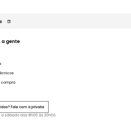
 a gente
a
técnicos
e compra
idas? Fale com a privalia
 a sábado das 8h00 às 20h00.