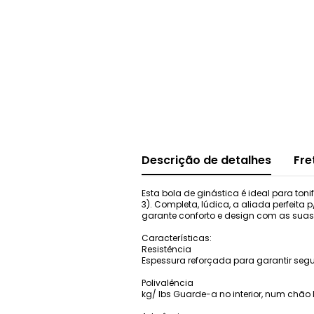
Descrição de detalhes
Fre
Esta bola de ginástica é ideal para to
3). Completa, lúdica, a aliada perfeita 
garante conforto e design com as suas
Características:
Resistência
Espessura reforçada para garantir segu
Polivalência
kg/ lbs Guarde-a no interior, num chão