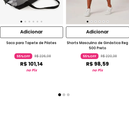
Adicionar
Adicionar
Saco para Tapete de Pilates
Shorts Masculino de Ginástica Reg
500 Preto
R$
226
,
08
R$
220
,
38
55%OFF
55%OFF
R$
101
,
14
R$
98
,
59
no Pix
no Pix