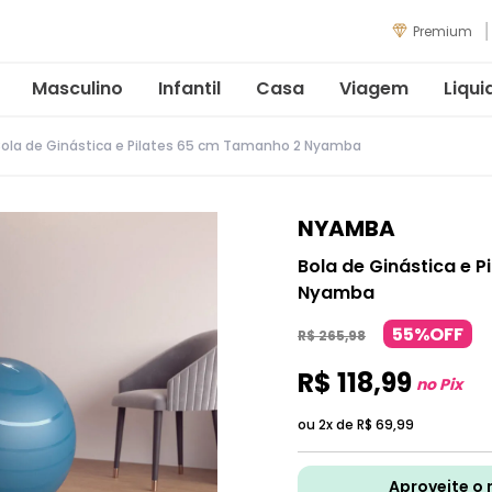
Premium
Masculino
Infantil
Casa
Viagem
Liqui
ola de Ginástica e Pilates 65 cm Tamanho 2 Nyamba
NYAMBA
Bola de Ginástica e 
Nyamba
55%OFF
R$
265
,
98
R$
118
,
99
no Pix
ou 2x de
R$
69
,
99
Aproveite o 