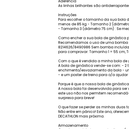
Aderência
As linhas brilhantes são antiderrapante
Instruções
Para escolher o tamanho da sua bola d
menos de 85 kg - Tamanho 2 (diâmetro 6
- Tamanho 3 (diâmetro 75 cm) : Se medi
Como encher a sua bola de ginástica p
Recomendamos o uso de uma bomba a
8214626/8490986 Sem bomba incluída. 
para comprovar. Tamanho 1 = 55 cm,
Com o que é vendida a minha bola de 
A bola de ginástica vende-se com: - 
enchimento/esvaziamento da bola - um
- e um poster de treino para o/a ajudar
Porque é que a nossa bola de ginástic
A nossa bola foi desenvolvida para ser
este uso não nos permitem recomendá-
surpresa para breve!
O que fazer se perder as minhas duas 
Não entre em pânico! Este ano, oferecem
DECATHLON mais próxima.
Armazenamento