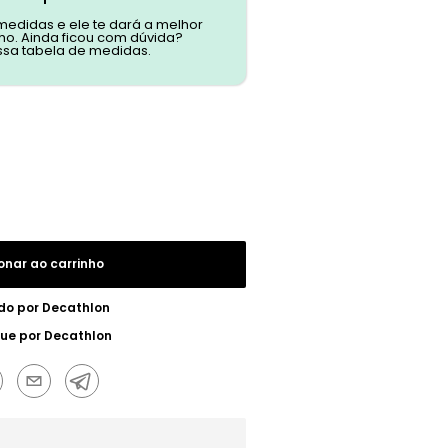
 medidas e ele te dará a melhor
o. Ainda ficou com dúvida?
ssa tabela de medidas.
onar ao carrinho
do por
Decathlon
gue por
Decathlon