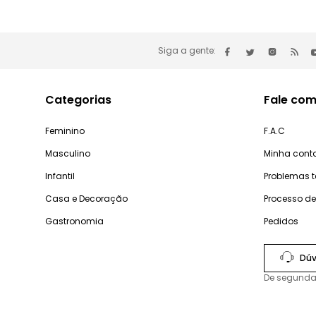
Siga a gente:
Categorias
Fale com
Feminino
F.A.C
Masculino
Minha cont
Infantil
Problemas 
Casa e Decoração
Processo d
Gastronomia
Pedidos
Dúv
De segunda