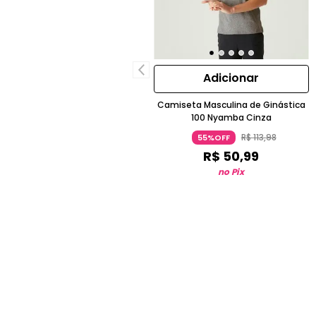
Adicionar
Camiseta Masculina de Ginástica
100 Nyamba Cinza
R$
113
,
98
55%OFF
R$
50
,
99
no Pix