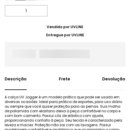
Vendido por
UVLINE
Entregue por
UVLINE
Frete
Devolução
A calça UV Jogger é um modelo prático que pode ser usado em
diversas ocasiões. Ideal para prática de esportes, para uso diário
ou sempre que você quiser proteção para as pernas. Sua malha
de poliamida com elastano deixa a peça confortável no corpo e
com bom caimento. Possui cós de elástico com ajuste,
proporcionando conforto à peça. Seu tecido é caracterizado pela
leveza e maciez. Proteção não sai com as lavagens. Possui
modelagem confortável e anatômica que acompanha o corpo.