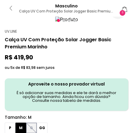
Masculino
Calça UV Com Proteção Solar Jogger Basic Premium
0
Marinho M / MARINHO
UV.LINE
Calça UV Com Proteção Solar Jogger Basic
Premium Marinho
R$
419
,
90
ou 5x de
R$
83
,
98
sem juros
Aproveite o nosso provador virtual
É só adicionar suas medidas e ele te dará a melhor
opção de tamanho. Ainda ficou com dúvida?
Consulte nossa tabela de medidas.
Tamanho
:
M
P
M
G
GG