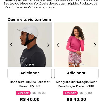
Seu tecido é leve, confortável e de secagem rápida. Produto que
não amassa e não precisa passar.
Quem viu, viu também
Adicionar
Adicionar
Boné Surf Cap Em Poliéster
Manguito UV Proteção Solar
M
Branco UV.LINE
Para Braços Preto UV.LINE
R$
179
,
90
R$
119
,
90
78%OFF
67%OFF
R$
40
,
00
R$
40
,
00