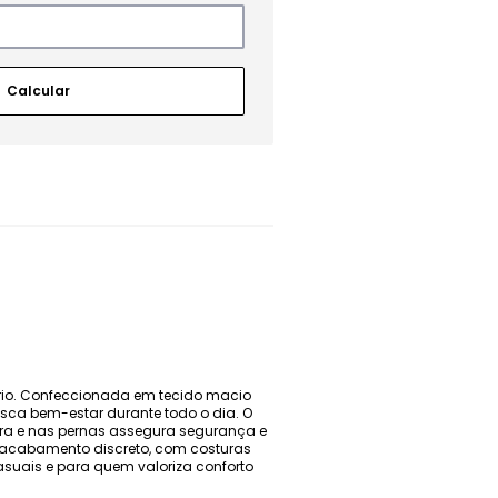
ário. Confeccionada em tecido macio
usca bem-estar durante todo o dia. O
ntura e nas pernas assegura segurança e
u acabamento discreto, com costuras
casuais e para quem valoriza conforto