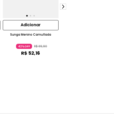
Adicionar
Adicionar
Sunga Menino Camuflada
Babador Unicórnio Cherry Nylon
Lilás
R$
89
,
90
R$
79
,
90
42%OFF
41%OFF
R$
52
,
16
R$
47
,
40