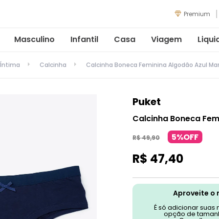
Premium
Masculino
Infantil
Casa
Viagem
Liqui
Íntima
Calcinha
Calcinha Boneca Feminina Algodão Azul Ma
Puket
Calcinha Boneca Fem
5%OFF
R$
49
,
90
R$
47
,
40
Aproveite o 
É só adicionar suas
opção de tamanh