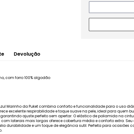
te
Devolução
o, com forro 100% algodão
ul Marinho da Puket combina conforto e funcionalidade para o uso di
ce excelente respirabilidade e toque suave na pele, ideal para quem b
, garantindo ajuste perfeito sem apertar. O elástico de poliamida na ci
 com laterais mais largas oferece cobertura média e conforto extra. Se
alia durabilidade e um toque de elegância sutil. Perfeita para ocasiões 
o.