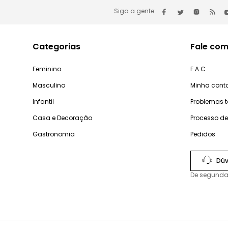
Siga a gente:
Categorias
Fale com
Feminino
F.A.C
Masculino
Minha cont
Infantil
Problemas 
Casa e Decoração
Processo d
Gastronomia
Pedidos
Dúv
De segunda