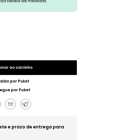
ssa tabela de medidas.
onar ao carrinho
dido por
Puket
regue por
Puket