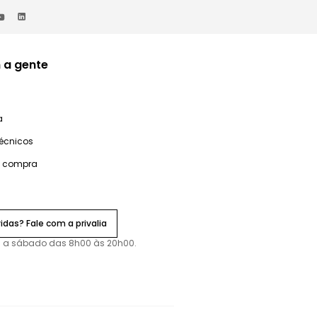
 a gente
a
técnicos
e compra
idas? Fale com a privalia
 a sábado das 8h00 às 20h00.