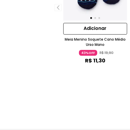
Adicionar
Meia Menino Soquete Cano Médio
Urso Mano
R$
19
,
90
43%OFF
R$
11
,
30