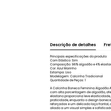
Descrição de detalhes
Fre
Principais especificações do produto:
Com Elástico: Sim
Composição: 96% algodão e 4% elastan
Cor: Azul Marinho
Estampa: Liso
Modelagem: Calcinha Tradicional
Quantidade de Peças: 1
A Calcinha Boneca Feminina Algodão Az
com alta porcentagem de algodão, ofere
elastano proporciona leve elasticidade
praticidade, enquanto o design boneca
reforçadas e um delicado laço frontal, 
aliado a um visual simples e sofisticad