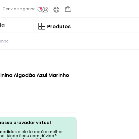
Convide e ganhe
da
Produtos
rinho
inina Algodão Azul Marinho
nosso provador virtual
 medidas e ele te dará a melhor
o. Ainda ficou com dúvida?