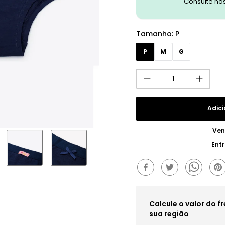
Consulte no
Tamanho
:
P
P
M
G
Adici
Ven
Ent