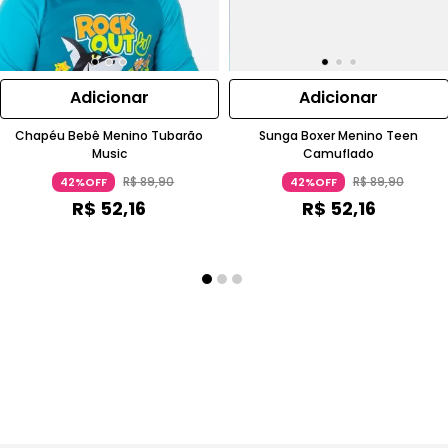
Adicionar
Adicionar
Chapéu Bebê Menino Tubarão
Sunga Boxer Menino Teen
Music
Camuflado
R$
89
,
90
R$
89
,
90
42%OFF
42%OFF
R$
52
,
16
R$
52
,
16