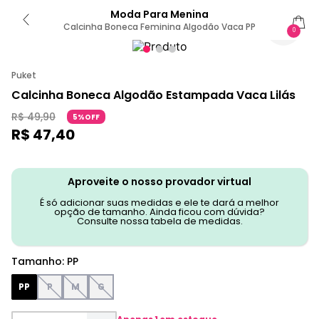
Moda Para Menina
Calcinha Boneca Feminina Algodão Vaca PP
0
Puket
Calcinha Boneca Algodão Estampada Vaca Lilás
R$
49
,
90
5%OFF
R$
47
,
40
Aproveite o nosso provador virtual
É só adicionar suas medidas e ele te dará a melhor
opção de tamanho. Ainda ficou com dúvida?
Consulte nossa tabela de medidas.
Tamanho
:
PP
PP
P
M
G