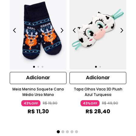
Adicionar
Adicionar
Meia Menino Soquete Cano
Tapa Olhos Vaca 3D Plush
Médio Urso Mano
Azul Turquesa
R$
19
,
90
R$
49
,
90
43%OFF
43%OFF
R$
11
,
30
R$
28
,
40