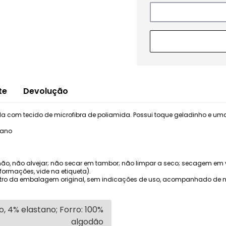
te
Devolução
 com tecido de microfibra de poliamida. Possui toque geladinho e um
tano
, não alvejar; não secar em tambor; não limpar a seco; secagem em 
nformações, vide na etiqueta).
ro da embalagem original, sem indicações de uso, acompanhado de not
, 4% elastano; Forro: 100%
algodão