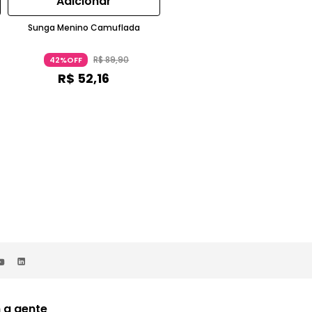
Adicionar
Adicionar
Sunga Menino Camuflada
Babador Unicórnio Cherry Nylon
Lilás
R$
89
,
90
R$
79
,
90
42%OFF
41%OFF
R$
52
,
16
R$
47
,
40
 a gente