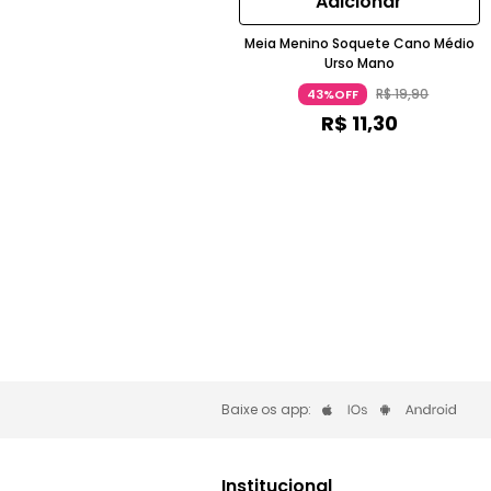
Adicionar
Meia Menino Soquete Cano Médio
Urso Mano
R$
19
,
90
43%OFF
R$
11
,
30
Baixe os app:
Institucional