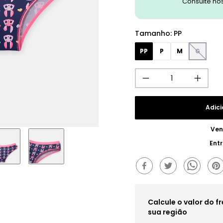
Consulte no
Tamanho
:
PP
PP
P
M
G
Adici
Ven
Ent