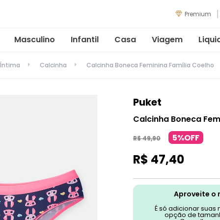
Premium
Masculino
Infantil
Casa
Viagem
Liqui
Íntima
Calcinha
Calcinha Boneca Feminina Família Coelho
Puket
Calcinha Boneca Femi
5%OFF
R$
49
,
90
R$
47
,
40
Aproveite o 
É só adicionar suas
opção de tamanh