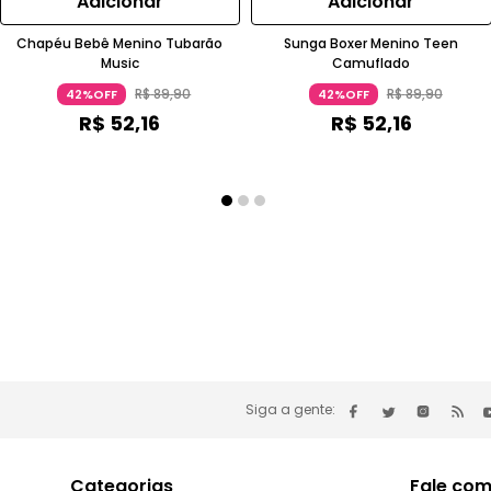
Adicionar
Adicionar
Chapéu Bebê Menino Tubarão
Sunga Boxer Menino Teen
Music
Camuflado
R$
89
,
90
R$
89
,
90
42%OFF
42%OFF
R$
52
,
16
R$
52
,
16
Siga a gente:
Categorias
Fale com