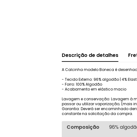
Descrição de detalhes
Fre
A Calcinha modelo Boneca é desenhada
- Tecido Externo: 96% algodão | 4% Elas
- Forro: 100% Algodão
- Acabamento em elástico macio
Lavagem e conservação: Lavagem à mão
passar ou utilizar vaporização; (mais i
Garantia: Deverá ser encaminhado dent
constante na solicitação da compra.
Composição
96% algodão