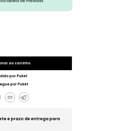
ssa tabela de medidas.
onar ao carrinho
dido por
Puket
regue por
Puket