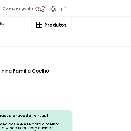
Convide e ganhe
da
Produtos
nina Família Coelho
nosso provador virtual
 medidas e ele te dará a melhor
o. Ainda ficou com dúvida?