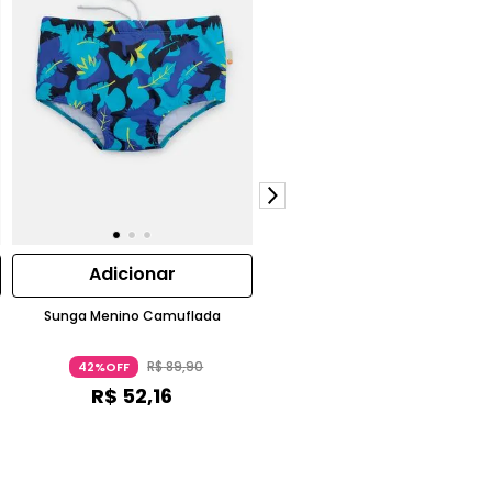
Adicionar
Adicionar
Sunga Menino Camuflada
Babador Unicórnio Cherry Nylon
Lilás
R$
89
,
90
R$
79
,
90
42%OFF
41%OFF
R$
52
,
16
R$
47
,
40