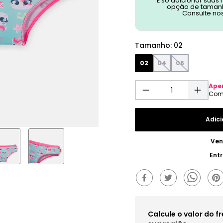
É só adicionar suas
opção de tamanh
Consulte no
Tamanho
:
02
02
04
06
Ape
Adici
Ven
Ent