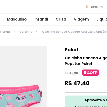
Premium
Masculino
Infantil
Casa
Viagem
Liqui
Íntima
Calcinha
Calcinha Boneca Algodão Azul Claro Unicórn
Puket
Calcinha Boneca Algo
Popstar Puket
5%OFF
R$
49
,
90
R$
47
,
40
Aproveite o 