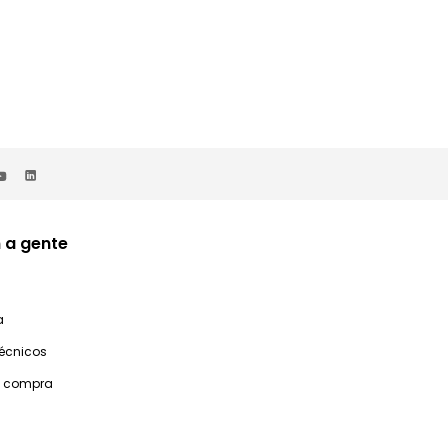
 a gente
a
técnicos
e compra