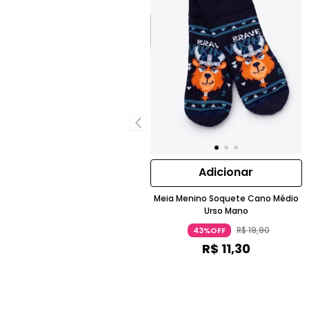
Adicionar
Meia Menino Soquete Cano Médio
Urso Mano
R$
19
,
90
43%OFF
R$
11
,
30