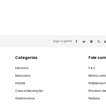
Siga a gente:
Categorias
Fale com
Feminino
F.A.C
Masculino
Minha cont
Infantil
Problemas 
Casa e Decoração
Processo d
Gastronomia
Pedidos