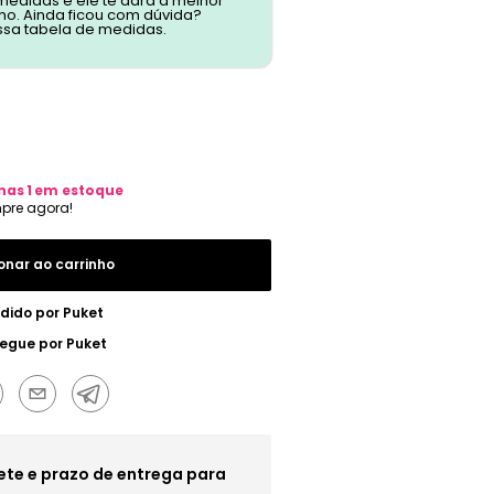
 medidas e ele te dará a melhor
o. Ainda ficou com dúvida?
ssa tabela de medidas.
nas
1
em estoque
onar ao carrinho
dido por
Puket
regue por
Puket