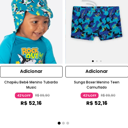
Adicionar
Adicionar
Chapéu Bebê Menino Tubarão
Sunga Boxer Menino Teen
Music
Camuflado
R$
89
,
90
R$
89
,
90
42%OFF
42%OFF
R$
52
,
16
R$
52
,
16