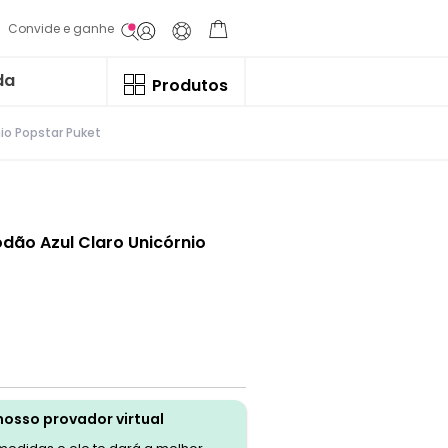
Convide e ganhe
da
Produtos
io Popstar Puket
dão Azul Claro Unicórnio
nosso provador virtual