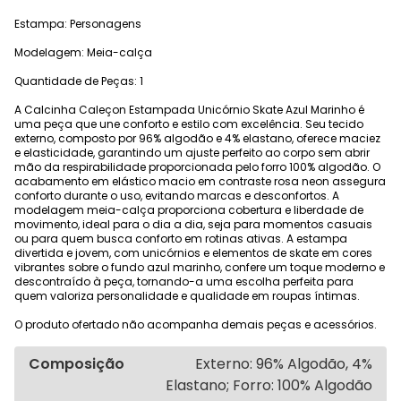
Estampa: Personagens
Modelagem: Meia-calça
Quantidade de Peças: 1
A Calcinha Caleçon Estampada Unicórnio Skate Azul Marinho é
uma peça que une conforto e estilo com excelência. Seu tecido
externo, composto por 96% algodão e 4% elastano, oferece maciez
e elasticidade, garantindo um ajuste perfeito ao corpo sem abrir
mão da respirabilidade proporcionada pelo forro 100% algodão. O
acabamento em elástico macio em contraste rosa neon assegura
conforto durante o uso, evitando marcas e desconfortos. A
modelagem meia-calça proporciona cobertura e liberdade de
movimento, ideal para o dia a dia, seja para momentos casuais
ou para quem busca conforto em rotinas ativas. A estampa
divertida e jovem, com unicórnios e elementos de skate em cores
vibrantes sobre o fundo azul marinho, confere um toque moderno e
descontraído à peça, tornando-a uma escolha perfeita para
quem valoriza personalidade e qualidade em roupas íntimas.
O produto ofertado não acompanha demais peças e acessórios.
Composição
Externo: 96% Algodão, 4%
Elastano; Forro: 100% Algodão