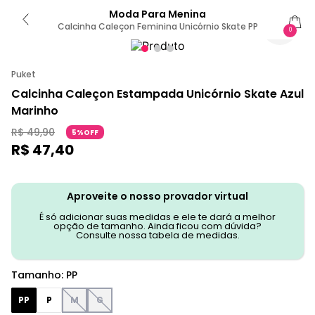
Moda Para Menina
Calcinha Caleçon Feminina Unicórnio Skate PP
0
Puket
Calcinha Caleçon Estampada Unicórnio Skate Azul
Marinho
R$
49
,
90
5%OFF
R$
47
,
40
Aproveite o nosso provador virtual
É só adicionar suas medidas e ele te dará a melhor
opção de tamanho. Ainda ficou com dúvida?
Consulte nossa tabela de medidas.
Tamanho
:
PP
PP
P
M
G