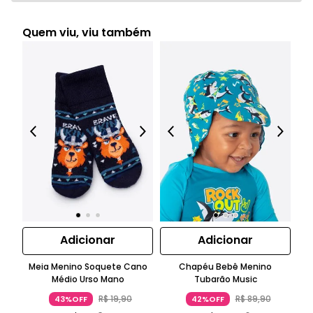
Quem viu, viu também
Adicionar
Adicionar
Meia Menino Soquete Cano
Chapéu Bebê Menino
S
Médio Urso Mano
Tubarão Music
R$
19
,
90
R$
89
,
90
43%OFF
42%OFF