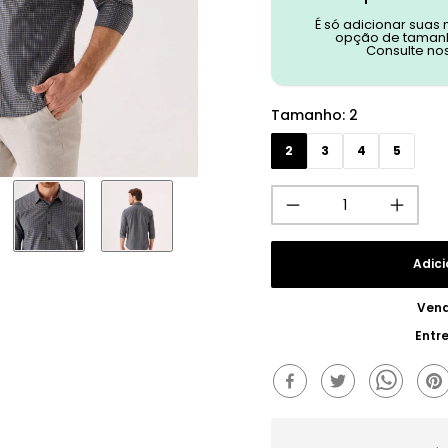
É só adicionar suas
opção de tamanh
Consulte no
Tamanho
:
2
2
3
4
5
Adici
Vend
Entr