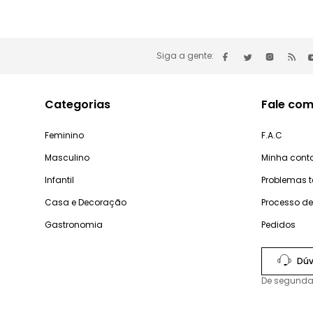
Siga a gente:
Categorias
Fale com
Feminino
F.A.C
Masculino
Minha cont
Infantil
Problemas 
Casa e Decoração
Processo d
Gastronomia
Pedidos
Dúv
De segunda