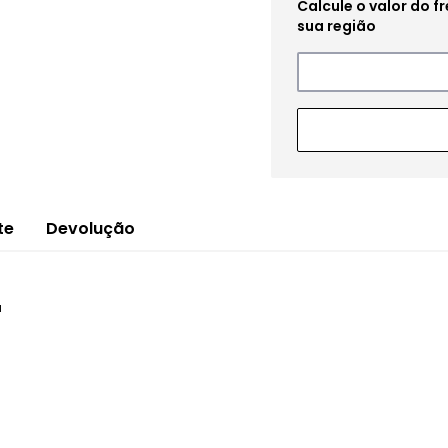
te
Devolução
a