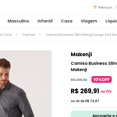
Premium
Masculino
Infantil
Casa
Viagem
Liqui
de Cima
Camisa
Camisa Business Slim Manga Longa Azul Esc
Makenji
Camisa Business Sli
Makenji
10%OFF
R$
299
,
90
R$
269
,
91
no Pix
ou 4x de
R$
74
,
97
Aproveite o 