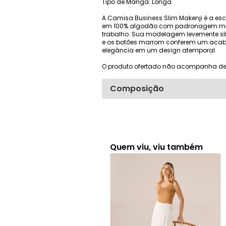
Tipo de Manga: Longa
A Camisa Business Slim Makenji é a es
em 100% algodão com padronagem micro 
trabalho. Sua modelagem levemente sl
e os botões marrom conferem um acabam
elegância em um design atemporal.
O produto ofertado não acompanha de
Composição
Quem viu, viu também