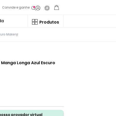
Convide e ganhe
da
Produtos
uro Makenji
m Manga Longa Azul Escuro
nosso provador virtual