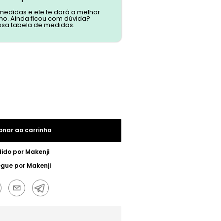
 medidas e ele te dará a melhor
o. Ainda ficou com dúvida?
ssa tabela de medidas.
onar ao carrinho
ido por
Makenji
egue por
Makenji