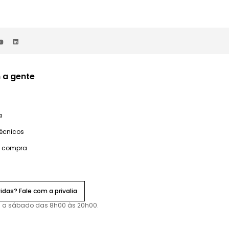
 a gente
a
técnicos
e compra
idas? Fale com a privalia
 a sábado das 8h00 às 20h00.