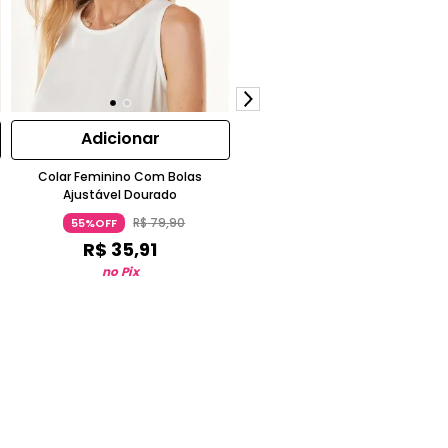
Adicionar
Adicionar
Colar Feminino Com Bolas
Colar Makenji Médio Curto
Ajustável Dourado
Pingente Triângulo Dourado
R$
79
,
90
R$
159
,
90
55%OFF
55%OFF
R$
35
,
91
R$
71
,
91
no Pix
no Pix