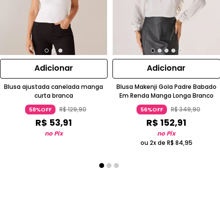
Adicionar
Adicionar
Blusa ajustada canelada manga
Blusa Makenji Gola Padre Babado
curta branca
Em Renda Manga Longa Branco
R$
129
,
90
R$
349
,
90
58%OFF
56%OFF
R$
53
,
91
R$
152
,
91
no Pix
no Pix
ou 2x de
R$
84
,
95