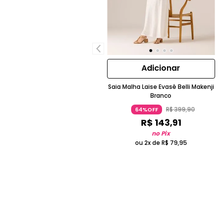
Adicionar
Saia Malha Laise Evasê Belli Makenji
Branco
R$
399
,
90
64%OFF
R$
143
,
91
no Pix
ou 2x de
R$
79
,
95