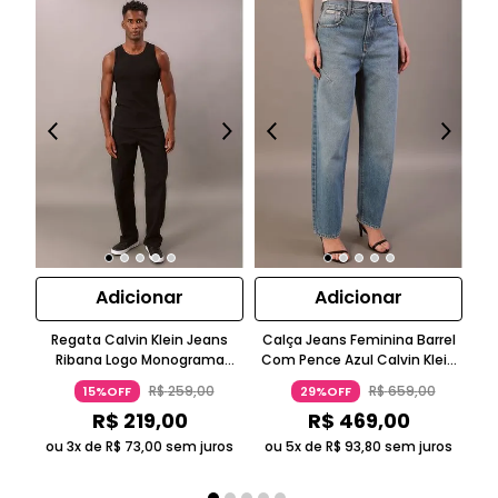
Adicionar
Adicionar
Regata Calvin Klein Jeans
Calça Jeans Feminina Barrel
Ca
Ribana Logo Monograma
Com Pence Azul Calvin Klein
Sk
Preto
Jeans
R$
259
,
00
R$
659
,
00
15%OFF
29%OFF
R$
219
,
00
R$
469
,
00
ou 3x de
R$
73
,
00
sem juros
ou 5x de
R$
93
,
80
sem juros