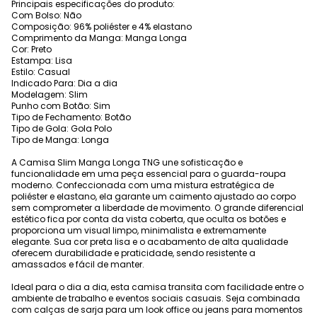
Principais especificações do produto:
Com Bolso: Não
Composição: 96% poliéster e 4% elastano
Comprimento da Manga: Manga Longa
Cor: Preto
Estampa: Lisa
Estilo: Casual
Indicado Para: Dia a dia
Modelagem: Slim
Punho com Botão: Sim
Tipo de Fechamento: Botão
Tipo de Gola: Gola Polo
Tipo de Manga: Longa
A Camisa Slim Manga Longa TNG une sofisticação e
funcionalidade em uma peça essencial para o guarda-roupa
moderno. Confeccionada com uma mistura estratégica de
poliéster e elastano, ela garante um caimento ajustado ao corpo
sem comprometer a liberdade de movimento. O grande diferencial
estético fica por conta da vista coberta, que oculta os botões e
proporciona um visual limpo, minimalista e extremamente
elegante. Sua cor preta lisa e o acabamento de alta qualidade
oferecem durabilidade e praticidade, sendo resistente a
amassados e fácil de manter.
Ideal para o dia a dia, esta camisa transita com facilidade entre o
ambiente de trabalho e eventos sociais casuais. Seja combinada
com calças de sarja para um look office ou jeans para momentos