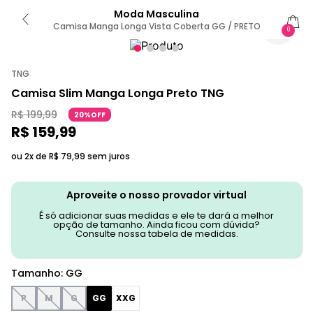
Moda Masculina
Camisa Manga Longa Vista Coberta GG / PRETO
0
TNG
Camisa Slim Manga Longa Preto TNG
R$
199
,
99
20%OFF
R$
159
,
99
ou 2x de
R$
79
,
99
sem juros
Aproveite o nosso provador virtual
É só adicionar suas medidas e ele te dará a melhor
opção de tamanho. Ainda ficou com dúvida?
Consulte nossa tabela de medidas.
Tamanho
:
GG
P
M
G
GG
XXG