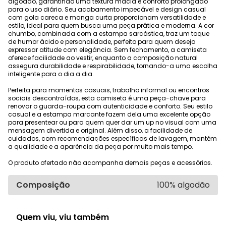
algodão, garantindo uma textura macia e conforto prolongado
para o uso diário. Seu acabamento impecável e design casual
com gola careca e manga curta proporcionam versatilidade e
estilo, ideal para quem busca uma peça prática e moderna. A cor
chumbo, combinada com a estampa sarcástica, traz um toque
de humor ácido e personalidade, perfeito para quem deseja
expressar atitude com elegância. Sem fechamento, a camiseta
oferece facilidade ao vestir, enquanto a composição natural
assegura durabilidade e respirabilidade, tornando-a uma escolha
inteligente para o dia a dia.
Perfeita para momentos casuais, trabalho informal ou encontros
sociais descontraídos, esta camiseta é uma peça-chave para
renovar o guarda-roupa com autenticidade e conforto. Seu estilo
casual e a estampa marcante fazem dela uma excelente opção
para presentear ou para quem quer dar um up no visual com uma
mensagem divertida e original. Além disso, a facilidade de
cuidados, com recomendações específicas de lavagem, mantém
a qualidade e a aparência da peça por muito mais tempo.
O produto ofertado não acompanha demais peças e acessórios.
Composição
100% algodão
Quem viu, viu também