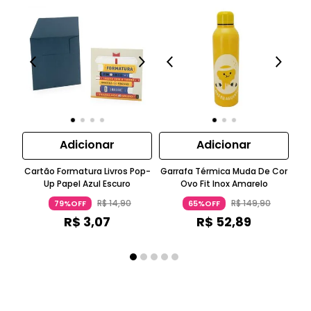
Adicionar
Adicionar
Cartão Formatura Livros Pop-
Garrafa Térmica Muda De Cor
Up Papel Azul Escuro
Ovo Fit Inox Amarelo
Gin
R$
14
,
90
R$
149
,
90
79%OFF
65%OFF
R$
3
,
07
R$
52
,
89