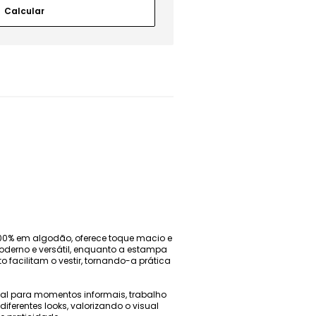
00% em algodão, oferece toque macio e
oderno e versátil, enquanto a estampa
facilitam o vestir, tornando-a prática
al para momentos informais, trabalho
ferentes looks, valorizando o visual