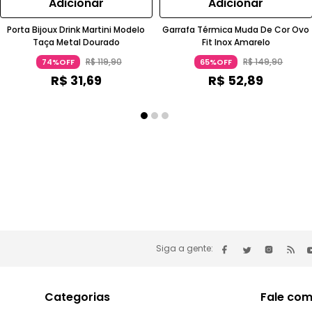
Adicionar
Adicionar
Porta Bijoux Drink Martini Modelo
Garrafa Térmica Muda De Cor Ovo
Taça Metal Dourado
Fit Inox Amarelo
R$
119
,
90
R$
149
,
90
74%OFF
65%OFF
R$
31
,
69
R$
52
,
89
Siga a gente:
Categorias
Fale com