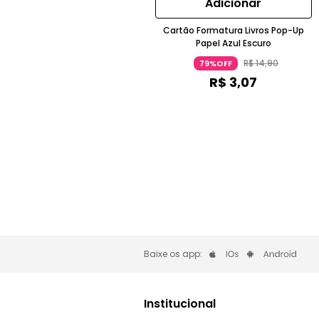
Adicionar
Cartão Formatura Livros Pop-Up
Papel Azul Escuro
R$
14
,
90
79%OFF
R$
3
,
07
Baixe os app:
Institucional