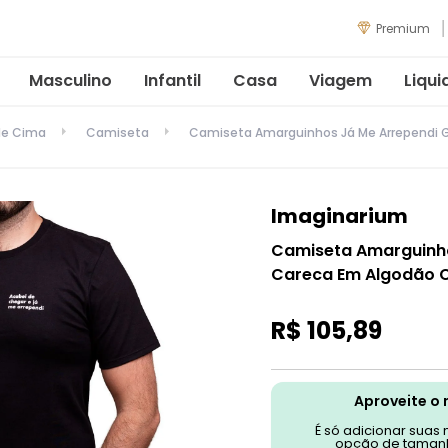
Premium
Masculino
Infantil
Casa
Viagem
Liqui
de Cima
Camiseta
Camiseta Amarguinhos Já Me Arrependi
Imaginarium
Camiseta Amarguinho
Careca Em Algodão 
R$
105
,
89
Aproveite o 
É só adicionar suas
opção de tamanh