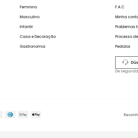
Feminino
F.A.C
Masculino
Minha cont
Infantil
Problemas 
Casa e Decoração
Processo d
Gastronomia
Pedidos
Dúv
De segunda
Reconh