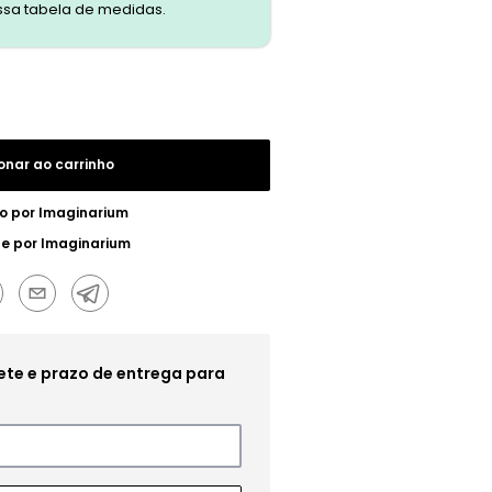
ssa tabela de medidas.
onar ao carrinho
o por
Imaginarium
ue por
Imaginarium