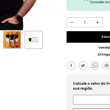
Consulte no
Adici
Vendid
Entreg