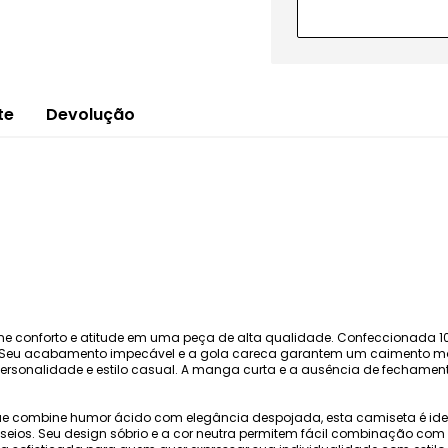
te
Devolução
ne conforto e atitude em uma peça de alta qualidade. Confeccionada 1
rio. Seu acabamento impecável e a gola careca garantem um caimento m
sonalidade e estilo casual. A manga curta e a ausência de fechamento 
e combine humor ácido com elegância despojada, esta camiseta é ide
eios. Seu design sóbrio e a cor neutra permitem fácil combinação com di