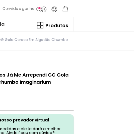
Convide e ganhe
da
Produtos
 GG Gola Careca Em Algodão Chumbo
s Já Me Arrependi GG Gola
Chumbo Imaginarium
nosso provador virtual
 medidas e ele te dará a melhor
o. Ainda ficou com dúvida?