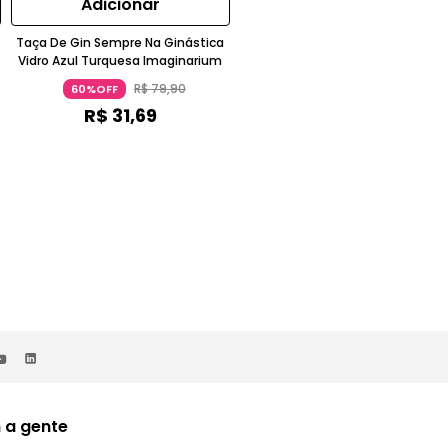
Adicionar
Adicionar
Taça De Gin Sempre Na Ginástica
Tábua De Queijos Místico Tarot
Vidro Azul Turquesa Imaginarium
Madeira Acácia Caramelo
R$
79
,
90
R$
129
,
90
60%OFF
59%OFF
R$
31
,
69
R$
52
,
89
 a gente