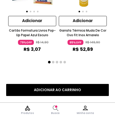
Adicionar
Adicionar
Cartão Formatura Livros Pop-
Garrafa Térmica Muda De Cor
Up Papel Azul Escuro
Ovo Fit Inox Amarelo
Gin
R$
14
,
90
R$
149
,
90
79%OFF
65%OFF
R$
3
,
07
R$
52
,
89
ADICIONAR AO CARRINHO
Produtos
Busca
Minha conta