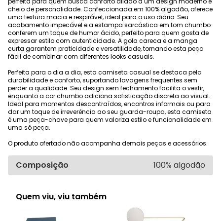
perfeita para quem busca conforto aliado a um design moderno e
cheio de personalidade. Confeccionada em 100% algodão, oferece
uma textura macia e respirável, ideal para o uso diário. Seu
acabamento impecável e a estampa sarcástica em tom chumbo
conferem um toque de humor ácido, perfeito para quem gosta de
expressar estilo com autenticidade. A gola careca e a manga
curta garantem praticidade e versatilidade, tornando esta peça
fácil de combinar com diferentes looks casuais.
Perfeita para o dia a dia, esta camiseta casual se destaca pela
durabilidade e conforto, suportando lavagens frequentes sem
perder a qualidade. Seu design sem fechamento facilita o vestir,
enquanto a cor chumbo adiciona sofisticação discreta ao visual.
Ideal para momentos descontraídos, encontros informais ou para
dar um toque de irreverência ao seu guarda-roupa, esta camiseta
é uma peça-chave para quem valoriza estilo e funcionalidade em
uma só peça.
O produto ofertado não acompanha demais peças e acessórios.
Composição
100% algodão
Quem viu, viu também