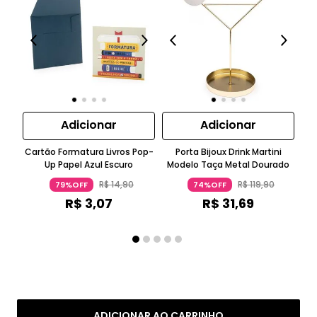
Adicionar
Adicionar
Cartão Formatura Livros Pop-
Porta Bijoux Drink Martini
Ga
Up Papel Azul Escuro
Modelo Taça Metal Dourado
R$
14
,
90
R$
119
,
90
79%OFF
74%OFF
R$
3
,
07
R$
31
,
69
ADICIONAR AO CARRINHO