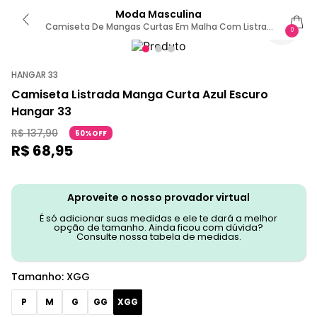
Moda Masculina
Camiseta De Mangas Curtas Em Malha Com Listras
0
XGG / Azul Escuro
HANGAR 33
Camiseta Listrada Manga Curta Azul Escuro
Hangar 33
R$
137
,
90
50%OFF
R$
68
,
95
Aproveite o nosso provador virtual
É só adicionar suas medidas e ele te dará a melhor
opção de tamanho. Ainda ficou com dúvida?
Consulte nossa tabela de medidas.
Tamanho
:
XGG
P
M
G
GG
XGG