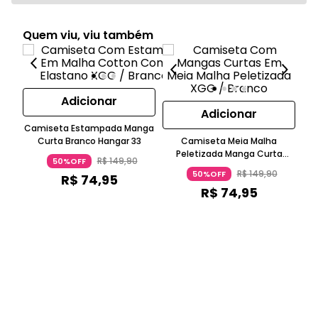
Quem viu, viu também
Adicionar
Adicionar
Camiseta Estampada Manga
C
Curta Branco Hangar 33
Camiseta Meia Malha
Cu
Peletizada Manga Curta
R$
149
,
90
50%OFF
Branco Hangar 33
R$
149
,
90
50%OFF
R$
74
,
95
R$
74
,
95