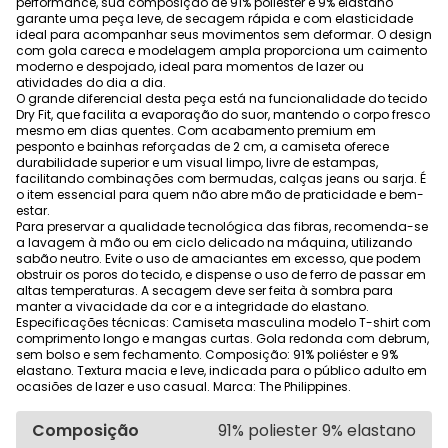
performance, sua composição de 91% poliéster e 9% elastano
garante uma peça leve, de secagem rápida e com elasticidade
ideal para acompanhar seus movimentos sem deformar. O design
com gola careca e modelagem ampla proporciona um caimento
moderno e despojado, ideal para momentos de lazer ou
atividades do dia a dia.
O grande diferencial desta peça está na funcionalidade do tecido
Dry Fit, que facilita a evaporação do suor, mantendo o corpo fresco
mesmo em dias quentes. Com acabamento premium em
pesponto e bainhas reforçadas de 2 cm, a camiseta oferece
durabilidade superior e um visual limpo, livre de estampas,
facilitando combinações com bermudas, calças jeans ou sarja. É
o item essencial para quem não abre mão de praticidade e bem-
estar.
Para preservar a qualidade tecnológica das fibras, recomenda-se
a lavagem à mão ou em ciclo delicado na máquina, utilizando
sabão neutro. Evite o uso de amaciantes em excesso, que podem
obstruir os poros do tecido, e dispense o uso de ferro de passar em
altas temperaturas. A secagem deve ser feita à sombra para
manter a vivacidade da cor e a integridade do elastano.
Especificações técnicas: Camiseta masculina modelo T-shirt com
comprimento longo e mangas curtas. Gola redonda com debrum,
sem bolso e sem fechamento. Composição: 91% poliéster e 9%
elastano. Textura macia e leve, indicada para o público adulto em
ocasiões de lazer e uso casual. Marca: The Philippines.
Composição
91% poliester 9% elastano