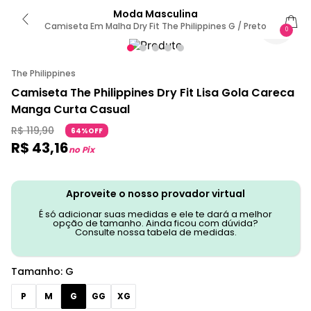
Moda Masculina
Camiseta Em Malha Dry Fit The Philippines G / Preto
0
The Philippines
Camiseta The Philippines Dry Fit Lisa Gola Careca
Manga Curta Casual
R$
119
,
90
64%OFF
R$
43
,
16
no Pix
Aproveite o nosso provador virtual
É só adicionar suas medidas e ele te dará a melhor
opção de tamanho. Ainda ficou com dúvida?
Consulte nossa tabela de medidas.
Tamanho
:
G
P
M
G
GG
XG