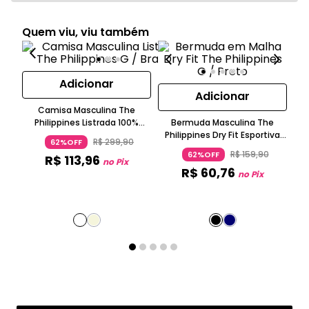
Quem viu, viu também
Adicionar
Adicionar
Camisa Masculina The
Philippines Listrada 100%
Bermuda Masculina The
Ca
Algodão Manga Longa Social
Philippines Dry Fit Esportiva
R$
299
,
90
62%OFF
com Bolso e Elástico
R$
159
,
90
62%OFF
R$
113
,
96
no Pix
R$
60
,
76
no Pix