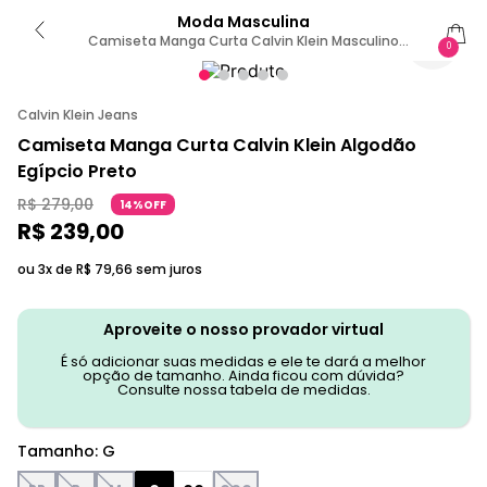
Moda Masculina
Camiseta Manga Curta Calvin Klein Masculino
0
Algodão Egípcio Aop - Preto G
Calvin Klein Jeans
Camiseta Manga Curta Calvin Klein Algodão
Egípcio Preto
R$
279
,
00
14%OFF
R$
239
,
00
ou 3x de
R$
79
,
66
sem juros
Aproveite o nosso provador virtual
É só adicionar suas medidas e ele te dará a melhor
opção de tamanho. Ainda ficou com dúvida?
Consulte nossa tabela de medidas.
Tamanho
:
G