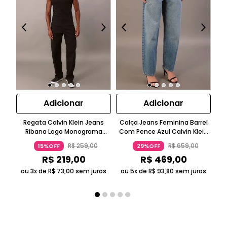
Adicionar
Adicionar
Regata Calvin Klein Jeans
Calça Jeans Feminina Barrel
Ca
Ribana Logo Monograma
Com Pence Azul Calvin Klein
Sk
Preto
Jeans
R$
259
,
00
R$
659
,
00
15%OFF
29%OFF
R$
219
,
00
R$
469
,
00
ou 3x de
R$
73
,
00
sem juros
ou 5x de
R$
93
,
80
sem juros