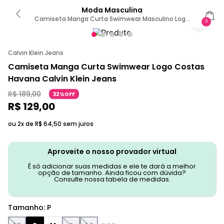
Moda Masculina
Camiseta Manga Curta Swimwear Masculino Logo
0
Costas - Havana P
Calvin Klein Jeans
Camiseta Manga Curta Swimwear Logo Costas
Havana Calvin Klein Jeans
R$
189
,
00
32%OFF
R$
129
,
00
ou 2x de
R$
64
,
50
sem juros
Aproveite o nosso provador virtual
É só adicionar suas medidas e ele te dará a melhor
opção de tamanho. Ainda ficou com dúvida?
Consulte nossa tabela de medidas.
Tamanho
:
P