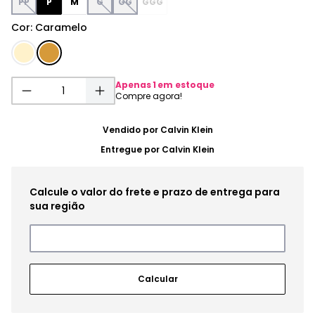
PP
P
M
G
GG
GGG
Cor
:
Caramelo
Apenas
1
em estoque
Vendido por
Calvin Klein
Entregue por
Calvin Klein