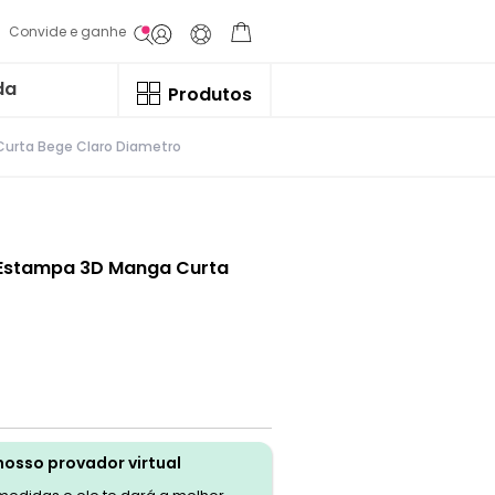
Convide e ganhe
da
Produtos
urta Bege Claro Diametro
 Estampa 3D Manga Curta
nosso provador virtual