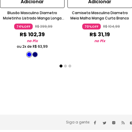
Adicionar
Adicionar
Blusão Masculino Diametro
Camiseta Masculina Diametro
Moletinho Listrado Manga Longa
Meia Malha Manga Curta Branco
Azul
R$
399
,
99
R$
104
,
99
74%OFF
70%OFF
R$
102
,
39
R$
31
,
19
no Pix
no Pix
ou 2x de
R$
63
,
99
Siga a gente: