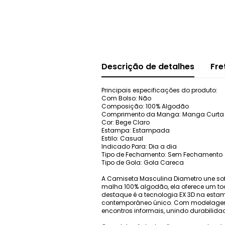
Descrição de detalhes
Fre
Principais especificações do produto:
Com Bolso: Não
Composição: 100% Algodão
Comprimento da Manga: Manga Curta
Cor: Bege Claro
Estampa: Estampada
Estilo: Casual
Indicado Para: Dia a dia
Tipo de Fechamento: Sem Fechamento
Tipo de Gola: Gola Careca
A Camiseta Masculina Diametro une s
malha 100% algodão, ela oferece um to
destaque é a tecnologia EX 3D na estamp
contemporâneo único. Com modelagem de 
encontros informais, unindo durabilid