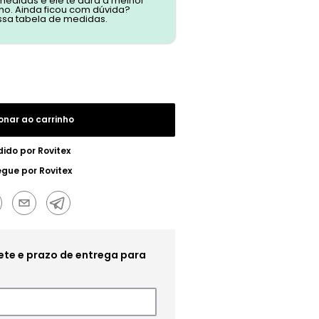
 medidas e ele te dará a melhor
o. Ainda ficou com dúvida?
ssa tabela de medidas.
onar ao carrinho
dido por
Rovitex
egue por
Rovitex