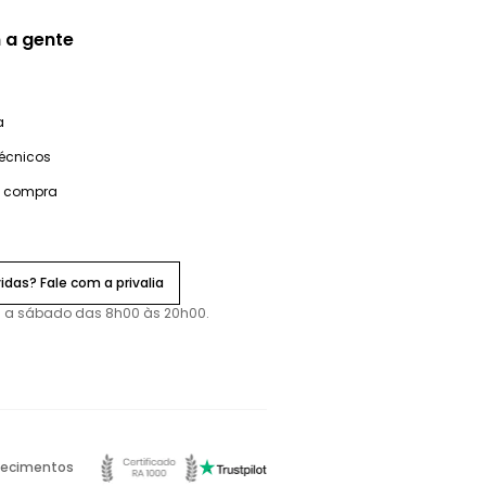
 a gente
a
técnicos
e compra
idas? Fale com a privalia
 a sábado das 8h00 às 20h00.
ecimentos