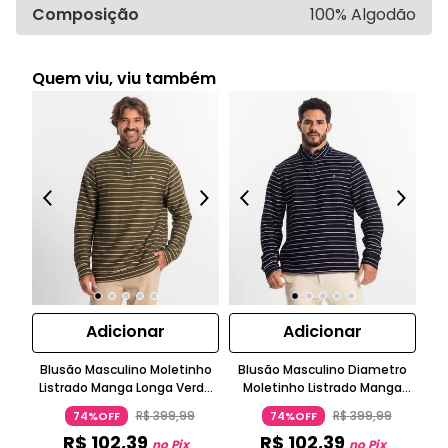
Composição
100% Algodão
Quem viu, viu também
Adicionar
Adicionar
Blusão Masculino Moletinho
Blusão Masculino Diametro
Listrado Manga Longa Verde
Moletinho Listrado Manga
Di
Diametro
Longa Azul
R$
399
,
99
R$
399
,
99
74%OFF
74%OFF
R$
102
,
39
R$
102
,
39
no Pix
no Pix