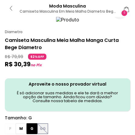
Moda Masculina
Camiseta Masculina Em Meia Malha Diametro Bege
0
G / Bege
Diametro
Camiseta Masculina Meia Malha Manga Curta
Bege Diametro
R$
79
,
99
62%OFF
R$
30
,
39
no Pix
Aproveite o nosso provador virtual
É só adicionar suas medidas e ele te dará a melhor
opção de tamanho. Ainda ficou com dúvida?
Consulte nossa tabela de medidas.
Tamanho
:
G
P
M
G
GG