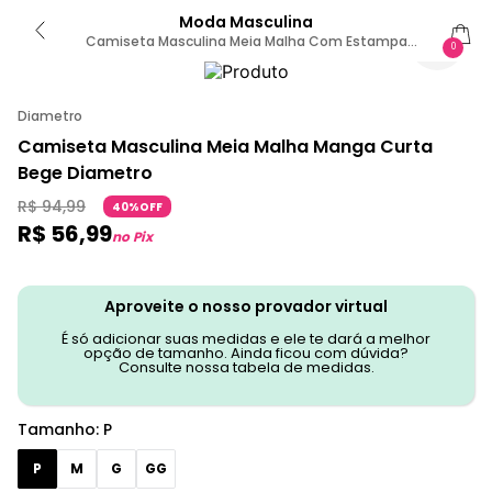
Moda Masculina
Camiseta Masculina Meia Malha Com Estampa
0
Diametro Bege P / Bege
Diametro
Camiseta Masculina Meia Malha Manga Curta
Bege Diametro
R$
94
,
99
40%OFF
R$
56
,
99
no Pix
Aproveite o nosso provador virtual
É só adicionar suas medidas e ele te dará a melhor
opção de tamanho. Ainda ficou com dúvida?
Consulte nossa tabela de medidas.
Tamanho
:
P
P
M
G
GG