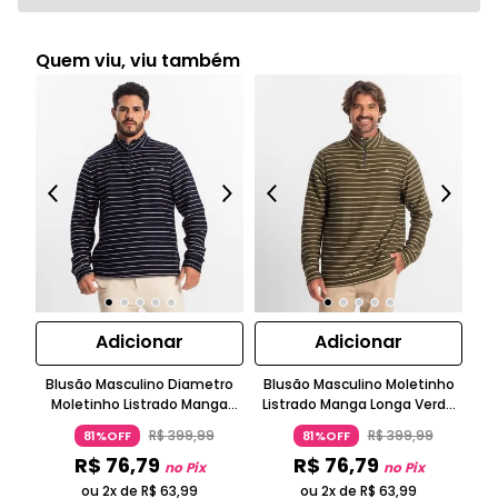
Quem viu, viu também
Adicionar
Adicionar
Blusão Masculino Diametro
Blusão Masculino Moletinho
Moletinho Listrado Manga
Listrado Manga Longa Verde
Di
Longa Azul
Diametro
R$
399
,
99
R$
399
,
99
81%OFF
81%OFF
R$
76
,
79
R$
76
,
79
no Pix
no Pix
ou 2x de
R$
63
,
99
ou 2x de
R$
63
,
99