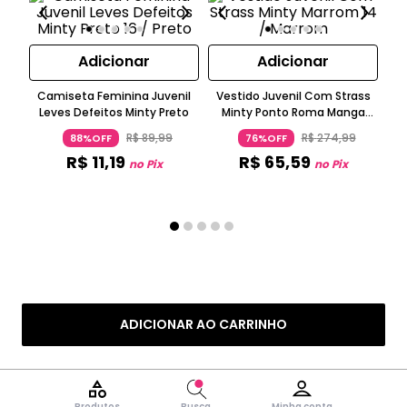
Adicionar
Adicionar
Camiseta Feminina Juvenil
Vestido Juvenil Com Strass
T S
Leves Defeitos Minty Preto
Minty Ponto Roma Manga
Curta Bege
R$
89
,
99
R$
274
,
99
88%OFF
76%OFF
R$
11
,
19
R$
65
,
59
no Pix
no Pix
ADICIONAR AO CARRINHO
Produtos
Busca
Minha conta