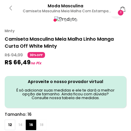
Moda Masculina
Camiseta Masculina Meia Malha Com Estampa
0
Minty Off White 16 / Off White
Minty
Camiseta Masculina Meia Malha Linho Manga
Curta Off White Minty
R$
94
,
99
30%OFF
R$
66
,
49
no Pix
Aproveite o nosso provador virtual
É só adicionar suas medidas e ele te dará a melhor
opção de tamanho. Ainda ficou com dúvida?
Consulte nossa tabela de medidas.
Tamanho
:
16
12
14
16
18