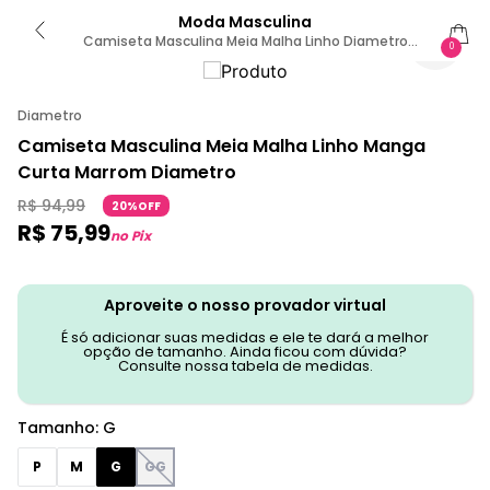
Moda Masculina
Camiseta Masculina Meia Malha Linho Diametro
0
Marrom G / Marrom
Diametro
Camiseta Masculina Meia Malha Linho Manga
Curta Marrom Diametro
R$
94
,
99
20%OFF
R$
75
,
99
no Pix
Aproveite o nosso provador virtual
É só adicionar suas medidas e ele te dará a melhor
opção de tamanho. Ainda ficou com dúvida?
Consulte nossa tabela de medidas.
Tamanho
:
G
P
M
G
GG