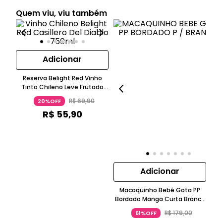
Quem viu, viu também
Adicionar
Reserva Belight Red Vinho
Tinto Chileno Leve Frutado
Mirtilo Framboesa 750ml
R$
69
,
90
20%OFF
Casillero Del Diablo
R$
55
,
90
Adicionar
Macaquinho Bebê Gota PP
B
Bordado Manga Curta Branco
X
Reserva Mini
R$
179
,
00
61%OFF