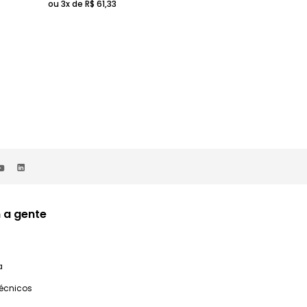
ou 3x de
R$
61
,
33
 a gente
a
técnicos