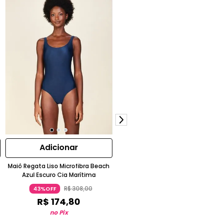
Adicionar
Adicionar
Maiô Regata Liso Microfibra Beach
Tanga Hot Pants Estampada Ot
Azul Escuro Cia Marítima
Laranja
R$
308
,
00
R$
268
,
00
43%OFF
72%OFF
R$
174
,
80
R$
75
,
05
no Pix
no Pix