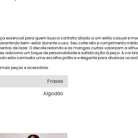
ça essencial para quem busca conforto aliado a um estilo casual e m
, garantindo bem-estar durante o uso. Seu corte reto e comprimento mé
momentos de lazer. O decote redondo e as mangas curtas valorizam a silh
s adiciona um toque de personalidade e sofisticação à peça. A cor bran
do esta camiseta uma escolha prática e elegante para diversas ocasiõ
mais peças e acessórios.
Frases
Algodão