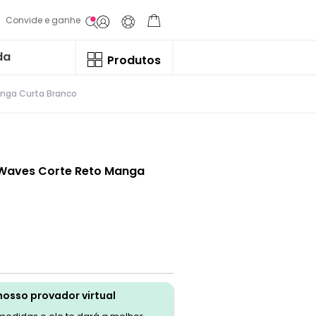
Convide e ganhe
da
Produtos
anga Curta Branco
 Waves Corte Reto Manga
nosso provador virtual