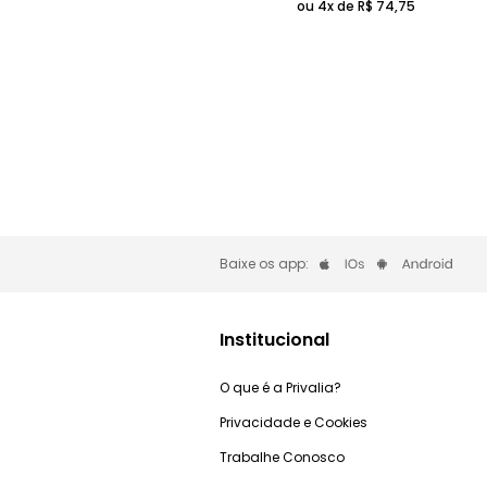
ou 4x de
R$
74
,
75
Baixe os app:
Institucional
O que é a Privalia?
Privacidade e Cookies
Trabalhe Conosco