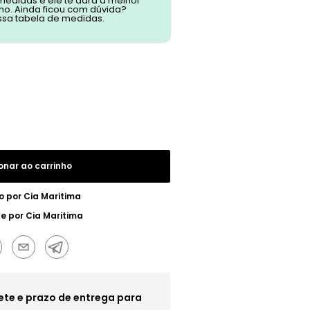
 medidas e ele te dará a melhor
o. Ainda ficou com dúvida?
ssa tabela de medidas.
onar ao carrinho
o por
Cia Maritima
ue por
Cia Maritima