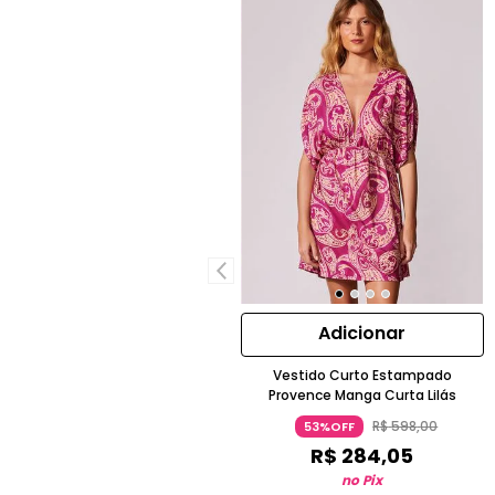
Adicionar
Vestido Curto Estampado
Provence Manga Curta Lilás
R$
598
,
00
53%OFF
R$
284
,
05
no Pix