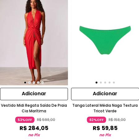
Adicionar
Adicionar
Vestido Midi Regata Saída De Praia
Tanga Lateral Média Naga Textura
Cia Marítima
Tricot Verde
R$
598
,
00
R$
158
,
00
53%OFF
62%OFF
R$
284
,
05
R$
59
,
85
no Pix
no Pix