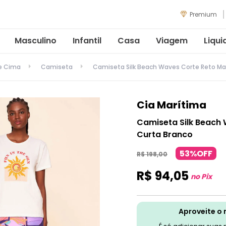
Premium
Masculino
Infantil
Casa
Viagem
Liqui
de Cima
Camiseta
Camiseta Silk Beach Waves Corte Reto M
Cia Marítima
Camiseta Silk Beach
Curta Branco
53%OFF
R$
198
,
00
R$
94
,
05
no Pix
Aproveite o 