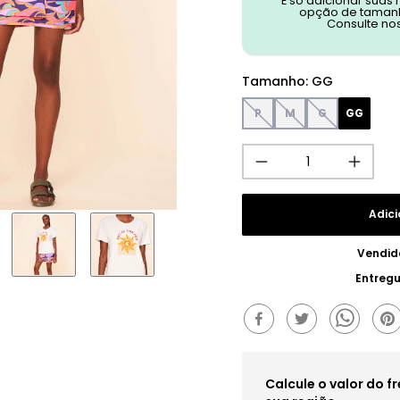
É só adicionar suas
opção de tamanh
Consulte no
Tamanho
:
GG
P
M
G
GG
Adici
Vendid
Entreg