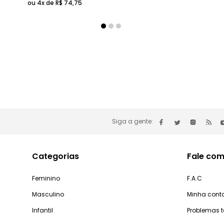
ou 4x de
R$
74
,
75
Siga a gente:
Categorias
Fale com
Feminino
F.A.C
Masculino
Minha cont
Infantil
Problemas 