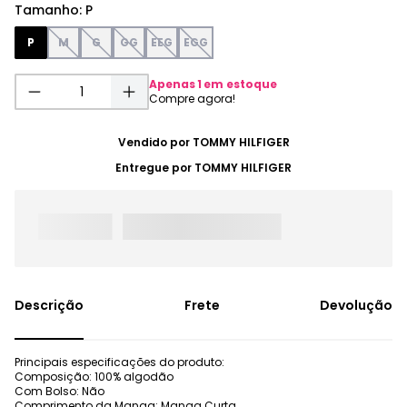
Tamanho
:
P
P
M
G
GG
EEG
EGG
Apenas
1
em estoque
Vendido por
TOMMY HILFIGER
Entregue por
TOMMY HILFIGER
Frete
Devolução
Principais especificações do produto:
Composição: 100% algodão
Com Bolso: Não
Comprimento da Manga: Manga Curta