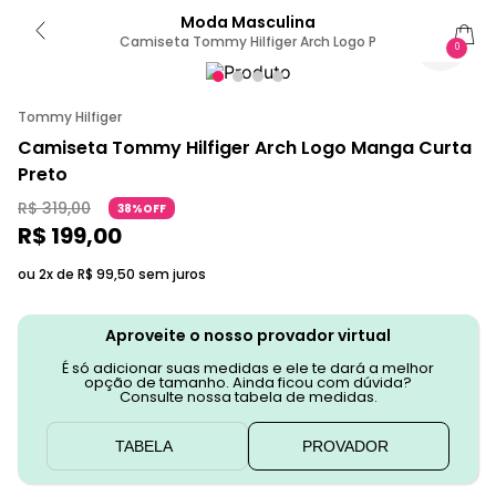
Moda Masculina
Camiseta Tommy Hilfiger Arch Logo P
0
Tommy Hilfiger
Camiseta Tommy Hilfiger Arch Logo Manga Curta
Preto
R$
319
,
00
38%OFF
R$
199
,
00
ou 2x de
R$
99
,
50
sem juros
Aproveite o nosso provador virtual
É só adicionar suas medidas e ele te dará a melhor
opção de tamanho. Ainda ficou com dúvida?
Consulte nossa tabela de medidas.
TABELA
PROVADOR