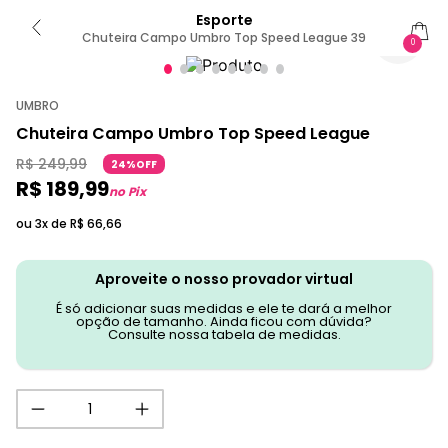
Esporte
Chuteira Campo Umbro Top Speed League 39
0
UMBRO
Chuteira Campo Umbro Top Speed League
R$
249
,
99
24%OFF
R$
189
,
99
no Pix
ou 3x de
R$
66
,
66
Aproveite o nosso provador virtual
É só adicionar suas medidas e ele te dará a melhor
opção de tamanho. Ainda ficou com dúvida?
Consulte nossa tabela de medidas.