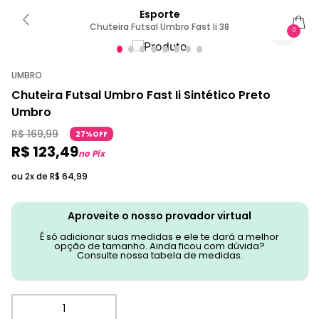
Esporte
Chuteira Futsal Umbro Fast Ii 38
0
UMBRO
Chuteira Futsal Umbro Fast Ii Sintético Preto
Umbro
R$
169
,
99
27%OFF
R$
123
,
49
no Pix
ou 2x de
R$
64
,
99
Aproveite o nosso provador virtual
É só adicionar suas medidas e ele te dará a melhor
opção de tamanho. Ainda ficou com dúvida?
Consulte nossa tabela de medidas.