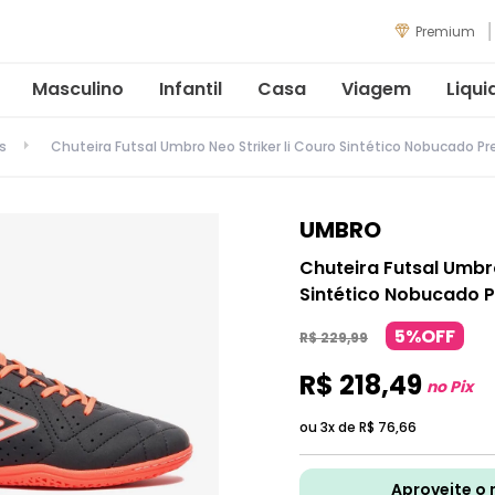
Premium
Masculino
Infantil
Casa
Viagem
Liqui
s
Chuteira Futsal Umbro Neo Striker Ii Couro Sintético Nobucado P
UMBRO
Chuteira Futsal Umbro
Sintético Nobucado 
5%OFF
R$
229
,
99
R$
218
,
49
no Pix
ou 3x de
R$
76
,
66
Aproveite o 