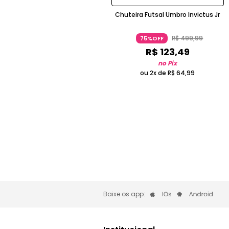
Chuteira Futsal Umbro Invictus Jr
R$
499
,
99
75%OFF
R$
123
,
49
no Pix
ou 2x de
R$
64
,
99
Baixe os app: