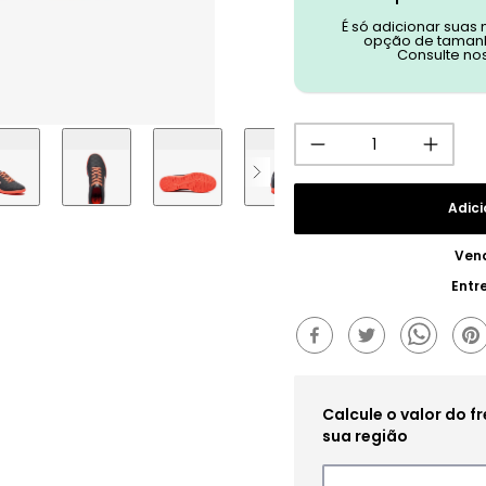
É só adicionar suas
opção de tamanh
Consulte no
Adici
Ven
Entr