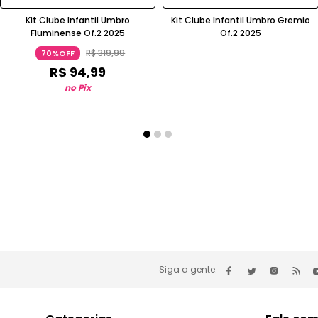
Kit Clube Infantil Umbro
Kit Clube Infantil Umbro Gremio
Fluminense Of.2 2025
Of.2 2025
R$
319
,
99
70%OFF
R$
94
,
99
no Pix
Siga a gente: