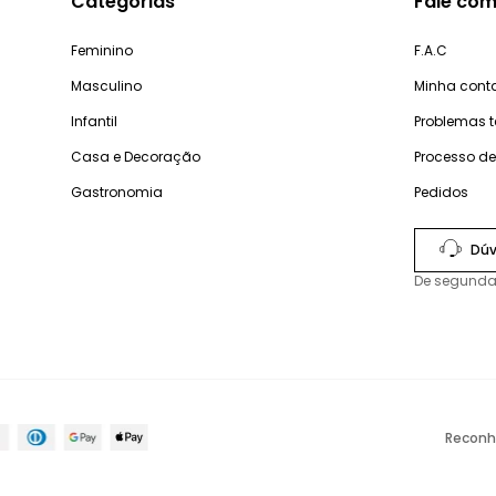
Categorias
Fale com
Feminino
F.A.C
Masculino
Minha cont
Infantil
Problemas 
Casa e Decoração
Processo d
Gastronomia
Pedidos
Dúv
De segunda
Reconh