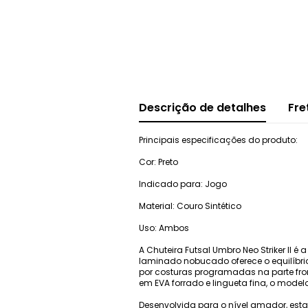
Descrição de detalhes
Fre
Principais especificações do produto:
Cor: Preto
Indicado para: Jogo
Material: Couro Sintético
Uso: Ambos
A Chuteira Futsal Umbro Neo Striker II
laminado nobucado oferece o equilíbrio p
por costuras programadas na parte fr
em EVA forrado e lingueta fina, o model
Desenvolvida para o nível amador, est