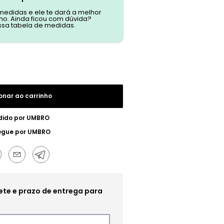
 medidas e ele te dará a melhor
o. Ainda ficou com dúvida?
ssa tabela de medidas.
onar ao carrinho
dido por
UMBRO
egue por
UMBRO