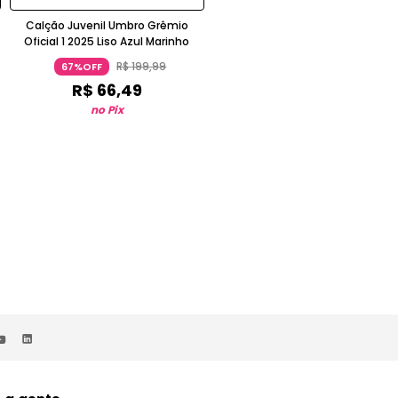
Calção Juvenil Umbro Grêmio
Meião Infantil Umbro Training
Oficial 1 2025 Liso Azul Marinho
Texturizado Branco
R$
199
,
99
R$
39
,
99
67%OFF
64%OFF
R$
66
,
49
R$
14
,
24
no Pix
no Pix