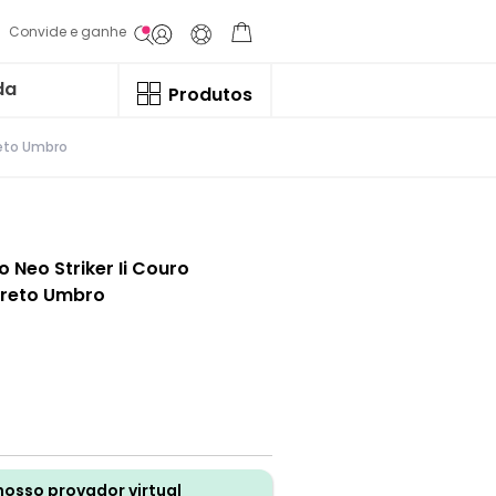
Convide e ganhe
da
Produtos
reto Umbro
 Neo Striker Ii Couro
Preto Umbro
nosso provador virtual