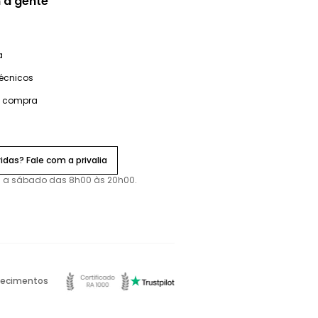
 a gente
a
técnicos
e compra
idas? Fale com a privalia
 a sábado das 8h00 às 20h00.
ecimentos