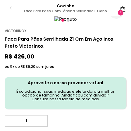
Cozinha
Faca Para Pães Com Lâmina Serrilhada E Cabo
0
Ergonômico 21cm Preta Preto
VICTORINOX
Faca Para Pães Serrilhada 21 Cm Em Aço Inox
Preto Victorinox
R$
426
,
00
ou 5x de
R$
85
,
20
sem juros
Aproveite o nosso provador virtual
É só adicionar suas medidas e ele te dará a melhor
opção de tamanho. Ainda ficou com dúvida?
Consulte nossa tabela de medidas.