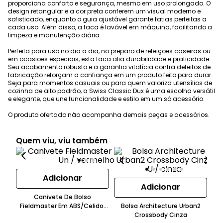
proporciona conforto e segurança, mesmo em uso prolongado. O
design retangular e a cor preta conferem um visual moderno e
sofisticado, enquanto o guia ajustável garante fatias perfeitas a
cada uso. Além disso, a faca é lavável em máquina, facilitando a
limpeza e manutenção diária.
Perfeita para uso no dia a dia, no preparo de refeições caseiras ou
em ocasiões especiais, esta faca alia durabilidade e praticidade.
Seu acabamento robusto e a garantia vitalícia contra defeitos de
fabricação reforçam a confiança em um produto feito para durar.
Seja para momentos casuais ou para quem valoriza utensílios de
cozinha de alto padrão, a Swiss Classic Dux é uma escolha versátil
e elegante, que une funcionalidade e estilo em um só acessório.
O produto ofertado não acompanha demais peças e acessórios.
Quem viu, viu também
Adicionar
Adicionar
Canivete De Bolso
Fieldmaster Em ABS/Celidor
Bolsa Architecture Urban2
Bordô Victorinox
Crossbody Cinza
C