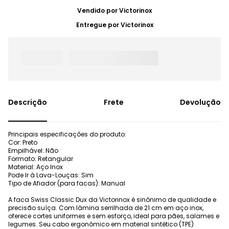
Vendido por
Victorinox
Entregue por
Victorinox
Frete
Devolução
Principais especificações do produto:
Cor: Preto
Empilhável: Não
Formato: Retangular
Material: Aço Inox
Pode Ir à Lava-Louças: Sim
Tipo de Afiador (para facas): Manual
A faca Swiss Classic Dux da Victorinox é sinônimo de qualidade e
precisão suíça. Com lâmina serrilhada de 21 cm em aço inox,
oferece cortes uniformes e sem esforço, ideal para pães, salames e
legumes. Seu cabo ergonômico em material sintético (TPE)