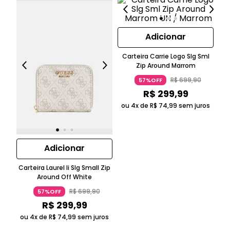
Adicionar
Carteira Carrie Logo Slg Sml
Ca
Zip Around Marrom
R$
699
,
90
57%OFF
R$
299
,
99
ou 4x de
R$
74
,
99
sem juros
Adicionar
Carteira Laurel Ii Slg Small Zip
Around Off White
R$
699
,
90
57%OFF
R$
299
,
99
ou 4x de
R$
74
,
99
sem juros