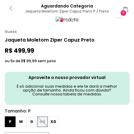
Aguardando Categoria
Jaqueta Moletom Ziper Capuz Preto P / Preto
0
Guess
Jaqueta Moletom Ziper Capuz Preto
R$
499
,
99
ou 5x de
R$
99
,
99
sem juros
Aproveite o nosso provador virtual
É só adicionar suas medidas e ele te dará a melhor
opção de tamanho. Ainda ficou com dúvida?
Consulte nossa tabela de medidas.
Tamanho
:
P
P
M
G
GG
XG