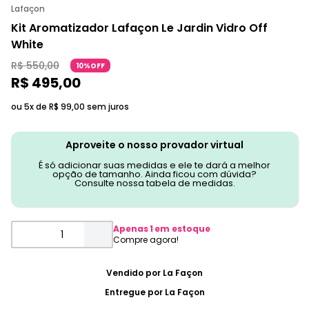
Lafaçon
Kit Aromatizador Lafaçon Le Jardin Vidro Off
White
R$
550
,
00
10%OFF
R$
495
,
00
ou 5x de
R$
99
,
00
sem juros
Aproveite o nosso provador virtual
É só adicionar suas medidas e ele te dará a melhor
opção de tamanho. Ainda ficou com dúvida?
Consulte nossa tabela de medidas.
Apenas
1
em estoque
Vendido por
La Façon
Entregue por
La Façon