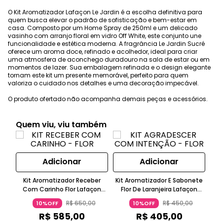
O Kit Aromatizador Lafaçon Le Jardin é a escolha definitiva para
quem busca elevar o padrão de sofisticação e bem-estar em
casa. Composto por um Home Spray de 250ml e um delicado
vasinho com arranjo floral em vidro Off White, este conjunto une
funcionalidade e estética moderna. A fragrância Le Jardin Sucré
oferece um aroma doce, refinado e acolhedor, ideal para criar
uma atmosfera de aconchego duradouro na sala de estar ou em
momentos de lazer. Sua embalagem refinada e o design elegante
tornam este kit um presente memorável, perfeito para quem
valoriza o cuidado nos detalhes e uma decoração impecável.
O produto ofertado não acompanha demais peças e acessórios.
Quem viu, viu também
Adicionar
Adicionar
Kit Aromatizador Receber
Kit Aromatizador E Sabonete
K
Com Carinho Flor Lafaçon
Flor De Laranjeira Lafaçon
J
Tecido Off White
Vidro Off White
R$
650
,
00
R$
450
,
00
10%OFF
10%OFF
R$
585
,
00
R$
405
,
00