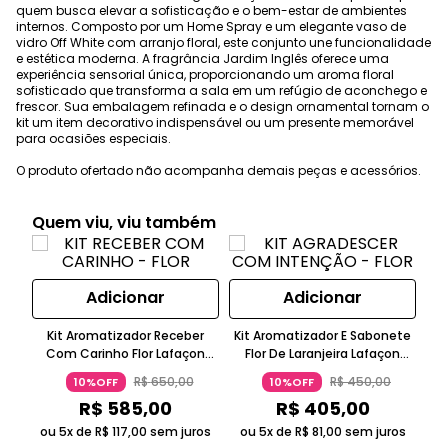
quem busca elevar a sofisticação e o bem-estar de ambientes
internos. Composto por um Home Spray e um elegante vaso de
vidro Off White com arranjo floral, este conjunto une funcionalidade
e estética moderna. A fragrância Jardim Inglês oferece uma
experiência sensorial única, proporcionando um aroma floral
sofisticado que transforma a sala em um refúgio de aconchego e
frescor. Sua embalagem refinada e o design ornamental tornam o
kit um item decorativo indispensável ou um presente memorável
para ocasiões especiais.
O produto ofertado não acompanha demais peças e acessórios.
Quem viu, viu também
Adicionar
Adicionar
Kit Aromatizador Receber
Kit Aromatizador E Sabonete
K
Com Carinho Flor Lafaçon
Flor De Laranjeira Lafaçon
J
Tecido Off White
Vidro Off White
R$
650
,
00
R$
450
,
00
10%OFF
10%OFF
R$
585
,
00
R$
405
,
00
ou 5x de
R$
117
,
00
sem juros
ou 5x de
R$
81
,
00
sem juros
o