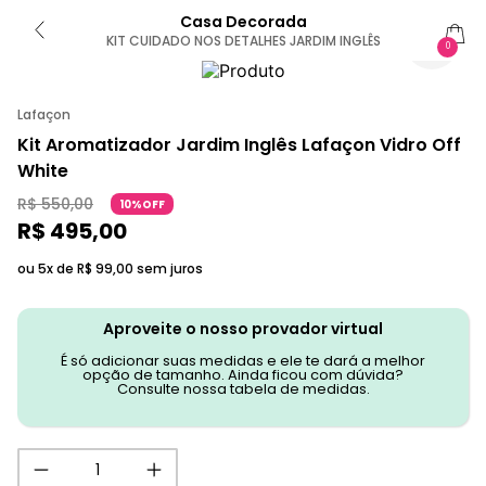
Casa Decorada
KIT CUIDADO NOS DETALHES JARDIM INGLÊS
0
Lafaçon
Kit Aromatizador Jardim Inglês Lafaçon Vidro Off
White
R$
550
,
00
10%OFF
R$
495
,
00
ou 5x de
R$
99
,
00
sem juros
Aproveite o nosso provador virtual
É só adicionar suas medidas e ele te dará a melhor
opção de tamanho. Ainda ficou com dúvida?
Consulte nossa tabela de medidas.