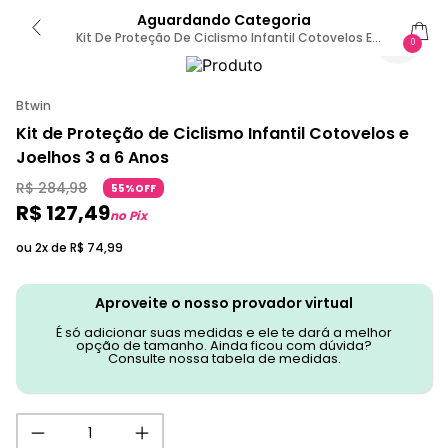
Aguardando Categoria
Kit De Proteção De Ciclismo Infantil Cotovelos E
0
Joelhos 3 A 6 Anos 3P / Preto
Btwin
Kit de Proteção de Ciclismo Infantil Cotovelos e
Joelhos 3 a 6 Anos
R$
284
,
98
55%OFF
R$
127
,
49
no Pix
ou 2x de
R$
74
,
99
Aproveite o nosso provador virtual
É só adicionar suas medidas e ele te dará a melhor
opção de tamanho. Ainda ficou com dúvida?
Consulte nossa tabela de medidas.