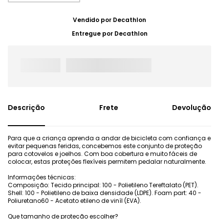
Vendido por
Decathlon
Entregue por
Decathlon
Frete
Devolução
Para que a criança aprenda a andar de bicicleta com confiança e
evitar pequenas feridas, concebemos este conjunto de proteção
para cotovelos e joelhos. Com boa cobertura e muito fáceis de
colocar, estas proteções flexíveis permitem pedalar naturalmente.
Informações técnicas:
Composição: Tecido principal: 100 - Polietileno Tereftalato (PET).
Shell: 100 - Polietileno de baixa densidade (LDPE). Foam part: 40 -
Poliuretano60 - Acetato etileno de viníl (EVA).
Que tamanho de proteção escolher?