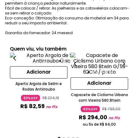
permitem à criança pedalar naturalmente.
Fácil de colocar / retirar: As joelheiras e as cotoveleiras colocam-
se sem retirar o calçado.
Eco-conceção: Otimização do consumo de material em 34 para
reduzir o seu impacto ambiental.
Garantia do fornecedor: 24 mesesd
Quem viu, viu também
Adicionar
Adicionar
Aperto Argola de Selim e
B
Rodas Antirroubo
Capacete de Ciclismo Urbano
R$
224
,
18
63%OFF
com Viseira 580 Btwin
R$
82
,
59
no Pix
R$
798
,
00
63%OFF
R$
294
,
00
no Pix
ou 5x de
R$
84
,
00