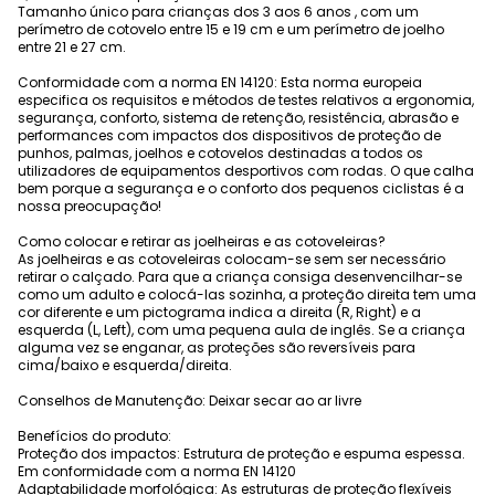
Tamanho único para crianças dos 3 aos 6 anos , com um
perímetro de cotovelo entre 15 e 19 cm e um perímetro de joelho
entre 21 e 27 cm.
Conformidade com a norma EN 14120: Esta norma europeia
especifica os requisitos e métodos de testes relativos a ergonomia,
segurança, conforto, sistema de retenção, resistência, abrasão e
performances com impactos dos dispositivos de proteção de
punhos, palmas, joelhos e cotovelos destinadas a todos os
utilizadores de equipamentos desportivos com rodas. O que calha
bem porque a segurança e o conforto dos pequenos ciclistas é a
nossa preocupação!
Como colocar e retirar as joelheiras e as cotoveleiras?
As joelheiras e as cotoveleiras colocam-se sem ser necessário
retirar o calçado. Para que a criança consiga desenvencilhar-se
como um adulto e colocá-las sozinha, a proteção direita tem uma
cor diferente e um pictograma indica a direita (R, Right) e a
esquerda (L, Left), com uma pequena aula de inglês. Se a criança
alguma vez se enganar, as proteções são reversíveis para
cima/baixo e esquerda/direita.
Conselhos de Manutenção: Deixar secar ao ar livre
Benefícios do produto:
Proteção dos impactos: Estrutura de proteção e espuma espessa.
Em conformidade com a norma EN 14120
Adaptabilidade morfológica: As estruturas de proteção flexíveis