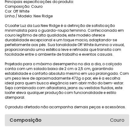
Principais especificações do produto:
Composição: Couro
Cor: Off White
Linha / Modelo: New Ridge
O Loafer Luz da Lua New Ridge é a definição de sofisticação
minimalista para o guarda-roupa feminino. Confeccionado em
couro legítimo de alta qualidade, este modelo oferece
durabilidade excepcional e um toque macio, adaptando-se
perfeitamente aos pés. Sua tonalidade Off White ilumina o visual,
proporcionando uma estética leve e refinada que transita com
facilidade entre o ambiente de trabalho e eventos casuais.
Projetado para o máximo desempenho no dia a dia, o calçado
conta com um solado baixo de 2 cm a 2,5 cm, garantindo
estabilidade e conforto absoluto mesmo em uso prolongado. Com
um peso leve de aproximadamente 472g o par, ele é a escolha
ideal para quem busca elegância sem abrir mão do bem-estar.
Seja combinado com alfaiataria, jeans ou vestidos fluidos, este
loafer eleva qualquer produção com funcionalidade e estilo
atemporal.
O produto ofertado não acompanha demais peças e acessórios.
Composição
Couro