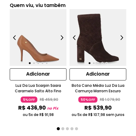
Quem viu, viu também
Adicionar
Adicionar
Luz Da Lua Scarpin Saara
Bota Cano Médio Luz Da Lua
T
Caramelo Salto Alto Fino
Camurça Marrom Escuro
R$
459
,
90
R$
1
.
079
,
90
5%OFF
50%OFF
R$
436
,
90
R$
539
,
90
no Pix
ou 5x de
R$
91
,
98
ou 5x de
R$
107
,
98
sem juros
ou