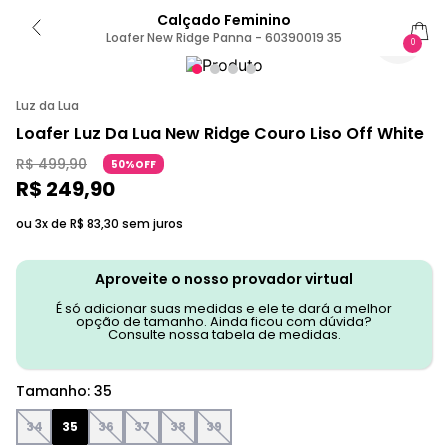
Calçado Feminino
Loafer New Ridge Panna - 60390019 35
0
Luz da Lua
Loafer Luz Da Lua New Ridge Couro Liso Off White
R$
499
,
90
50%OFF
R$
249
,
90
ou 3x de
R$
83
,
30
sem juros
Aproveite o nosso provador virtual
É só adicionar suas medidas e ele te dará a melhor
opção de tamanho. Ainda ficou com dúvida?
Consulte nossa tabela de medidas.
Tamanho
:
35
34
35
36
37
38
39