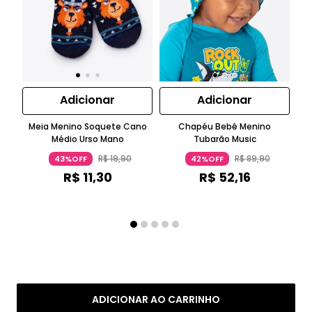
Adicionar
Adicionar
Meia Menino Soquete Cano
Chapéu Bebê Menino
S
Médio Urso Mano
Tubarão Music
R$
19
,
90
R$
89
,
90
43%OFF
42%OFF
R$
11
,
30
R$
52
,
16
ADICIONAR AO CARRINHO