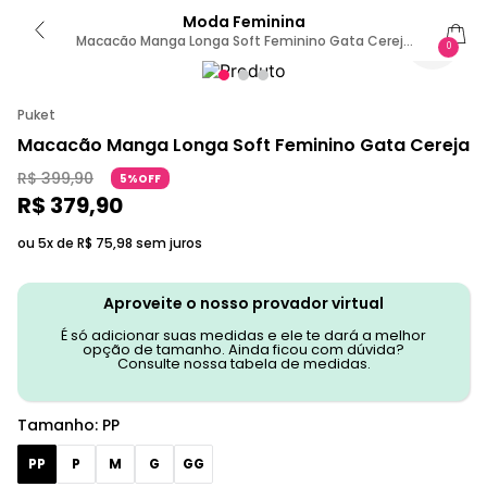
Moda Feminina
Macacão Manga Longa Soft Feminino Gata Cereja
0
PP
Puket
Macacão Manga Longa Soft Feminino Gata Cereja
R$
399
,
90
5%OFF
R$
379
,
90
ou 5x de
R$
75
,
98
sem juros
Aproveite o nosso provador virtual
É só adicionar suas medidas e ele te dará a melhor
opção de tamanho. Ainda ficou com dúvida?
Consulte nossa tabela de medidas.
Tamanho
:
PP
PP
P
M
G
GG