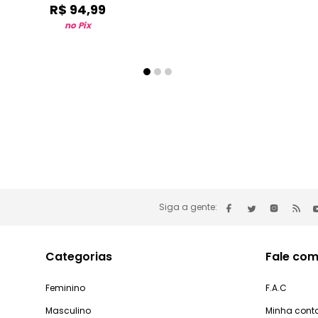
R$
94
,
99
no Pix
Siga a gente:
Categorias
Fale com
Feminino
F.A.C
Masculino
Minha cont