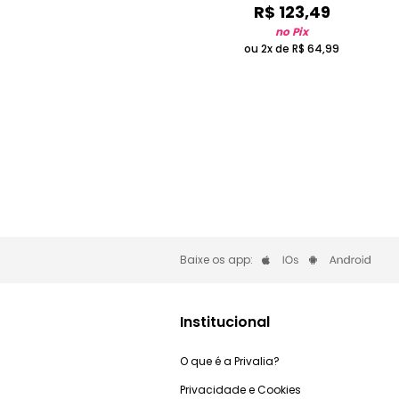
R$
123
,
49
no Pix
ou 2x de
R$
64
,
99
Baixe os app:
Institucional
O que é a Privalia?
Privacidade e Cookies