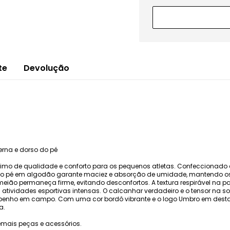
te
Devolução
perna e dorso do pé
nimo de qualidade e conforto para os pequenos atletas. Confeccionado
nto o pé em algodão garante maciez e absorção de umidade, mantendo os
o permaneça firme, evitando desconfortos. A textura respirável na par
a atividades esportivas intensas. O calcanhar verdadeiro e o tensor na s
penho em campo. Com uma cor bordô vibrante e o logo Umbro em destaqu
a.
mais peças e acessórios.