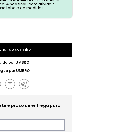
 medidas e ele te dará a melhor
o. Ainda ficou com dúvida?
ssa tabela de medidas.
onar ao carrinho
dido por
UMBRO
egue por
UMBRO