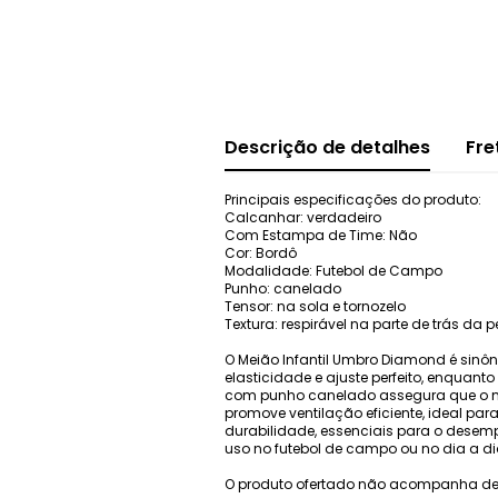
Descrição de detalhes
Fre
Principais especificações do produto:
Calcanhar: verdadeiro
Com Estampa de Time: Não
Cor: Bordô
Modalidade: Futebol de Campo
Punho: canelado
Tensor: na sola e tornozelo
Textura: respirável na parte de trás da 
O Meião Infantil Umbro Diamond é sinô
elasticidade e ajuste perfeito, enqua
com punho canelado assegura que o meiã
promove ventilação eficiente, ideal par
durabilidade, essenciais para o desem
uso no futebol de campo ou no dia a di
O produto ofertado não acompanha de