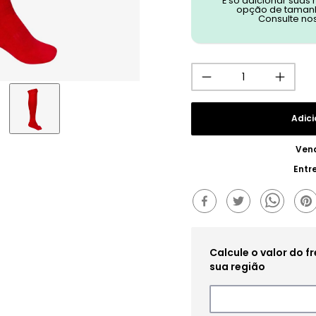
É só adicionar suas
opção de tamanh
Consulte no
Adici
Ven
Entr