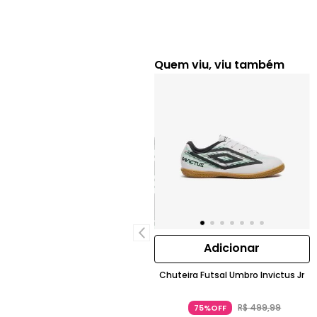
Quem viu, viu também
Adicionar
Chuteira Futsal Umbro Invictus Jr
R$
499
,
99
75%OFF