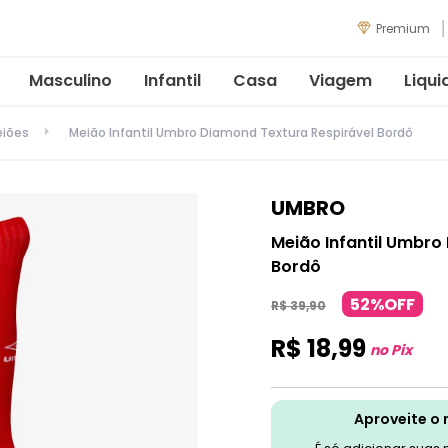
Premium
Masculino
Infantil
Casa
Viagem
Liqui
iões
Meião Infantil Umbro Diamond Textura Respirável Bordô
UMBRO
Meião Infantil Umbro
Bordô
52%OFF
R$
39
,
90
R$
18
,
99
no Pix
Aproveite o 