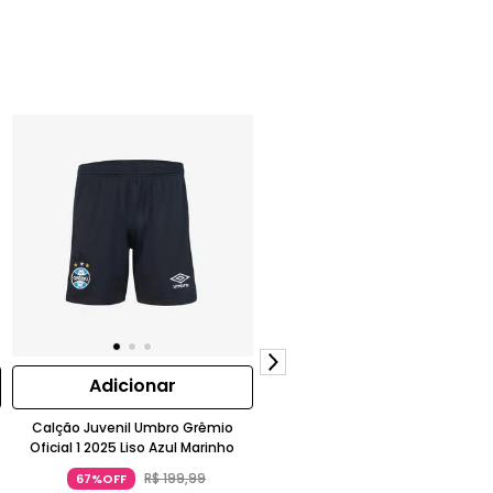
Adicionar
Adicionar
Calção Juvenil Umbro Grêmio
Meião Infantil Umbro Training
Oficial 1 2025 Liso Azul Marinho
Texturizado Branco
R$
199
,
99
R$
39
,
99
67%OFF
64%OFF