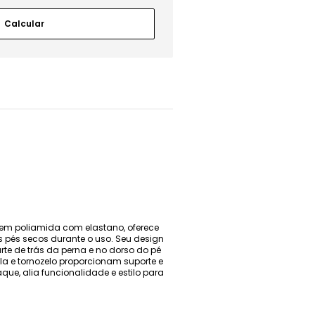
 em poliamida com elastano, oferece
 pés secos durante o uso. Seu design
te de trás da perna e no dorso do pé
ola e tornozelo proporcionam suporte e
e, alia funcionalidade e estilo para