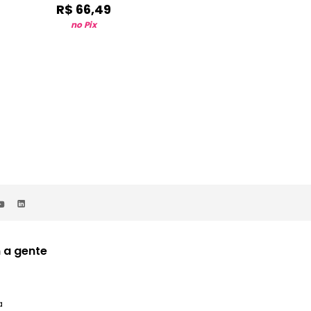
R$
66
,
49
R$
14
,
24
no Pix
no Pix
 a gente
a