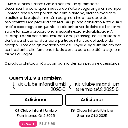
O Meião Unisex Umbro Grip é sinônimo de qualidade e
desempenho para quem busca conforto e segurança em campo.
Confeccionado em poliamida com elastano, oferece excelente
elasticidade e ajuste anatômico, garantindo liberdade de
movimento sem perder a firmeza. Seu punho canelado evita que o
meião escorregue, enquanto o calcanhar verdadeiro e o tensor na
sola e tornozelo proporcionam suporte extra e durabilidade. A
estampa de silicone antiderrapante no pé assegura estabilidade
dentro da chuteira, ideal para partidas intensas de futebol de
campo. Com design moderno em azul royal e logo Umbro em cor
contrastante, alia funcionalidade e estilo para uso diário, seja em
treinos ou jogos.
O produto ofertado não acompanha demais peças e acessórios.
Quem viu, viu também
Adicionar
Adicionar
Kit Clube Infantil Umbro
Kit Clube Infantil Umbro
Fluminense Of.2 2025
Gremio Of.2 2025
R$
319
,
99
70%OFF