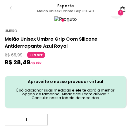
Esporte
Meião Unisex Umbro Grip 39-40
0
UMBRO
Meião Unisex Umbro Grip Com Silicone
Antiderrapante Azul Royal
R$
69
,
99
59%OFF
R$
28
,
49
no Pix
Aproveite o nosso provador virtual
É só adicionar suas medidas e ele te dará a melhor
opção de tamanho. Ainda ficou com dúvida?
Consulte nossa tabela de medidas.