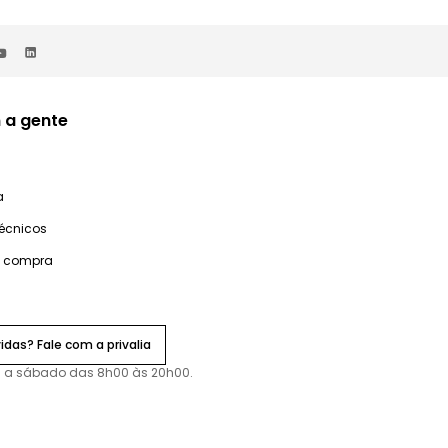
 a gente
a
técnicos
e compra
idas? Fale com a privalia
 a sábado das 8h00 às 20h00.