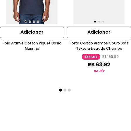
Adicionar
Adicionar
Polo Aramis Cotton Piquet Basic
Porta Cartão Aramos Couro Soft
Marinho
Textura Listrada Chumbo
R$
199
,
90
68%OFF
R$
63
,
92
no Pix