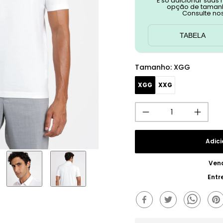
É só adicionar suas
opção de tamanh
Consulte no
TABELA
Tamanho
:
XGG
XGG
XXG
Adici
Ven
Entr