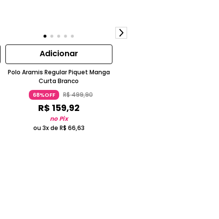
Adicionar
Adicionar
Polo Aramis Regular Piquet Manga
Polo Aramis Manga Curta Ziper
Curta Branco
Piquet Simples
R$
499
,
90
R$
499
,
90
68%OFF
62%OFF
R$
159
,
92
R$
191
,
92
no Pix
no Pix
ou 3x de
R$
66
,
63
ou 3x de
R$
79
,
96