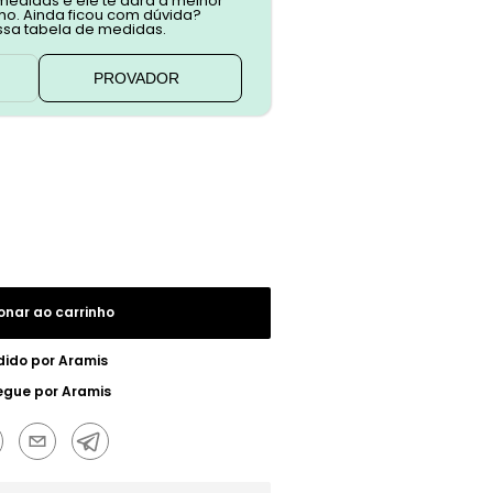
 medidas e ele te dará a melhor
o. Ainda ficou com dúvida?
ssa tabela de medidas.
PROVADOR
onar ao carrinho
dido por
Aramis
egue por
Aramis