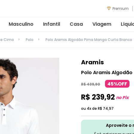
Premium
Masculino
Infantil
Casa
Viagem
Liqui
de Cima
Polo
Polo Aramis Algodão Pima Manga Curta Branco
Aramis
Polo Aramis Algodão
45%OFF
R$
439
,
90
R$
239
,
92
no Pix
ou 4x de
R$
74
,
97
Aproveite o 