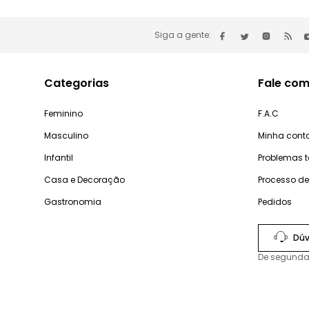
Siga a gente:
Categorias
Fale com
Feminino
F.A.C
Masculino
Minha cont
Infantil
Problemas 
Casa e Decoração
Processo d
Gastronomia
Pedidos
Dúv
De segunda