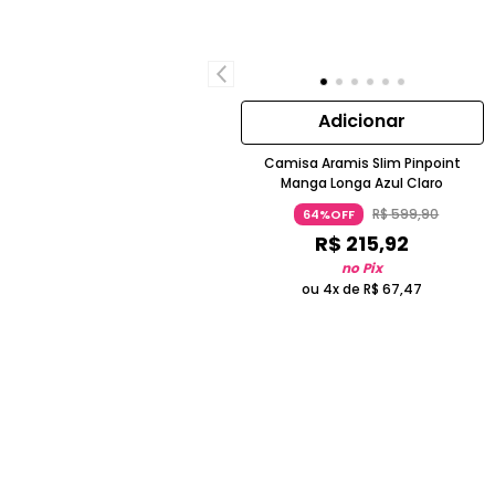
Adicionar
Camisa Aramis Slim Pinpoint
Manga Longa Azul Claro
R$
599
,
90
64%OFF
R$
215
,
92
no Pix
ou 4x de
R$
67
,
47