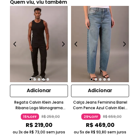
Quem viu, viu também
Adicionar
Adicionar
Regata Calvin Klein Jeans
Calça Jeans Feminina Barrel
Ca
Ribana Logo Monograma
Com Pence Azul Calvin Klein
Sk
Preto
Jeans
R$
259
,
00
R$
659
,
00
15%OFF
29%OFF
R$
219
,
00
R$
469
,
00
ou 3x de
R$
73
,
00
sem juros
ou 5x de
R$
93
,
80
sem juros