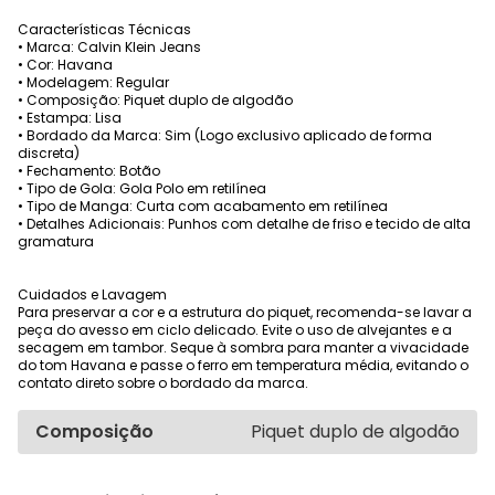
Características Técnicas
• Marca: Calvin Klein Jeans
• Cor: Havana
• Modelagem: Regular
• Composição: Piquet duplo de algodão
• Estampa: Lisa
• Bordado da Marca: Sim (Logo exclusivo aplicado de forma
discreta)
• Fechamento: Botão
• Tipo de Gola: Gola Polo em retilínea
• Tipo de Manga: Curta com acabamento em retilínea
• Detalhes Adicionais: Punhos com detalhe de friso e tecido de alta
gramatura
Cuidados e Lavagem
Para preservar a cor e a estrutura do piquet, recomenda-se lavar a
peça do avesso em ciclo delicado. Evite o uso de alvejantes e a
secagem em tambor. Seque à sombra para manter a vivacidade
do tom Havana e passe o ferro em temperatura média, evitando o
contato direto sobre o bordado da marca.
Composição
Piquet duplo de algodão