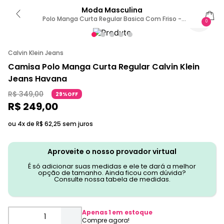
Moda Masculina
Polo Manga Curta Regular Basica Com Friso -
0
Havana PP
Calvin Klein Jeans
Camisa Polo Manga Curta Regular Calvin Klein
Jeans Havana
R$
349
,
00
29%OFF
R$
249
,
00
ou 4x de
R$
62
,
25
sem juros
Aproveite o nosso provador virtual
É só adicionar suas medidas e ele te dará a melhor
opção de tamanho. Ainda ficou com dúvida?
Consulte nossa tabela de medidas.
Apenas
1
em estoque