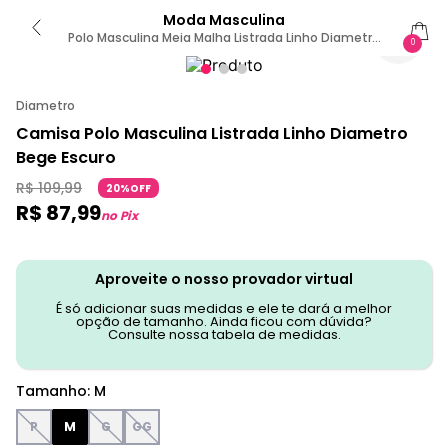
Moda Masculina
Polo Masculina Meia Malha Listrada Linho Diametro
0
Marrom M / Marrom
Diametro
Camisa Polo Masculina Listrada Linho Diametro
Bege Escuro
R$
109
,
99
20%OFF
R$
87
,
99
no Pix
Aproveite o nosso provador virtual
É só adicionar suas medidas e ele te dará a melhor
opção de tamanho. Ainda ficou com dúvida?
Consulte nossa tabela de medidas.
Tamanho
:
M
P
M
G
GG