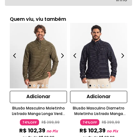
Quem viu, viu também
Adicionar
Adicionar
Blusão Masculino Moletinho
Blusão Masculino Diametro
Listrado Manga Longa Verde
Moletinho Listrado Manga
Di
Diametro
Longa Azul
R$
399
,
99
R$
399
,
99
74%OFF
74%OFF
R$
102
,
39
R$
102
,
39
no Pix
no Pix