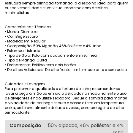
estrutura sempre alinhada, tornando-a a escolha ideal para quem
busca versatilidade e um visual moderno com detalhes
minimalistas.
Características Técnicas
• Marca: Diametro
• Cor: Bege Escuro
• Modelagem: Regular
• Composição: 50% Algodão, 46% Poliéster e 4% Linho
• Estampa: Listrada
• Tipo de Gola: Polo com acabamento em retilínea
• Tipo de Manga: Curta
• Fechamento: Peitilho com dois botões
• Detalhes Adicionais: Detalhe frontal em termocolante e sem bolso
Cuidados e Lavagem
Para preservar a qualidade e a textura do linho, recomenda-se
lavar a peça à mão ou em ciclo delicado na máquina. Evite o uso
de alvejantes e não utilize secadora. Seque à sombra para manter
a vivacidade da cor bege escuro e passe o ferro em temperatura
baixa, preferencialmente do lado avesso, para proteger o detalhe
termocolante.
Composição
50% algodão, 46% poliéster e 4%
linho